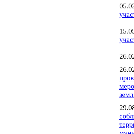
05.0
учас
15.0
учас
26.0
26.0
пров
меро
земл
29.0
собл
терр
муни