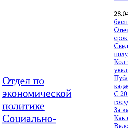
28.0
бесп
Отеч
срок
Свед
полу
Коли
увел
Публ
Отдел по
када
экономической
С 20
госу
политике
За к
Социально-
Как 
Ведо