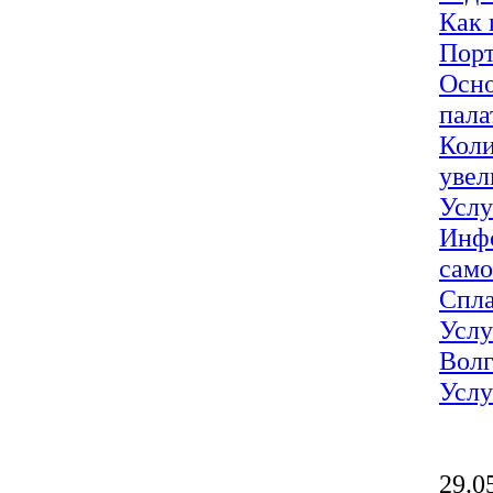
Как 
Порт
Осно
пала
Коли
увел
Услу
Инфо
само
Спла
Услу
Волг
Услу
29.0