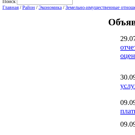
Поиск
Главная
/
Район
/
Экономика
/
Земельно-имущественные отнош
Объяв
29.0
отче
оцен
30.0
усл
09.0
плат
09.0