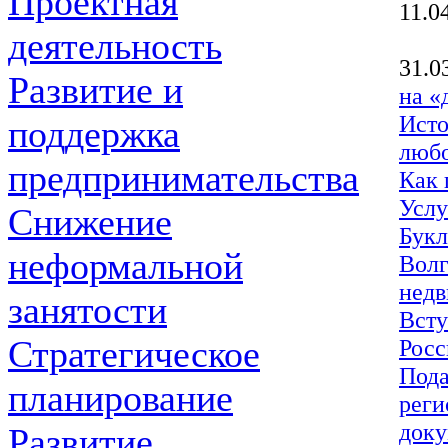
Проектная
11.0
деятельность
31.0
Развитие и
на «
Исто
поддержка
любо
предпринимательства
Как 
Услу
Снижение
Букл
неформальной
Волг
недв
занятости
Всту
Стратегическое
Росс
Пода
планирование
реги
доку
Развитие