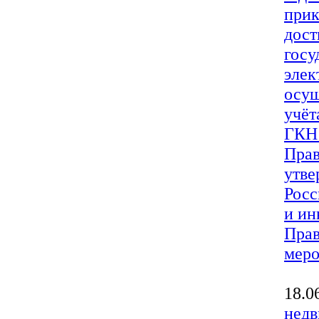
прик
дост
госу
элек
осущ
учёт
ГКН 
Прав
утве
Росс
и ин
Прав
меро
18.0
недв