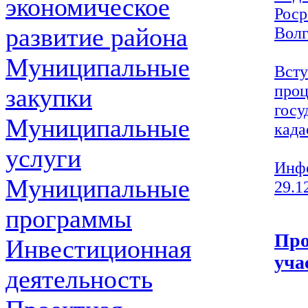
экономическое
Роср
развитие района
Волг
Муниципальные
Всту
проц
закупки
госу
Муниципальные
када
услуги
Инфо
Муниципальные
29.12
программы
Про
Инвестиционная
уча
деятельность