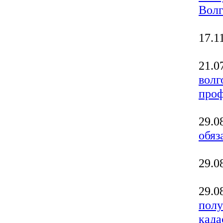
Волг
17.1
21.0
волг
проф
29.0
обяз
29.0
29.0
полу
када