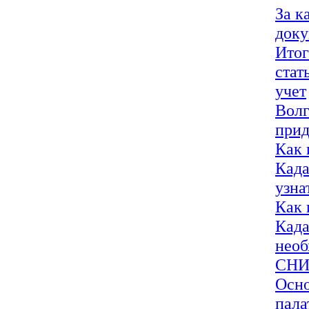
За к
док
Итог
стат
учет
Волг
прид
Как 
Када
узна
Как 
Када
необ
СН
Осно
пала