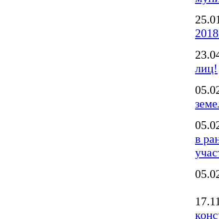
25.0
2018
23.0
лиц!
05.0
земе
05.0
в ра
учас
05.0
17.1
конс