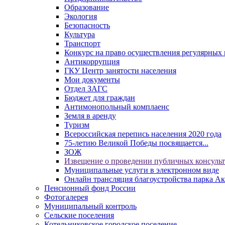
Образование
Экология
Безопасность
Культура
Транспорт
Конкурс на право осуществления регулярных 
Антикоррупция
ГКУ Центр занятости населения
Мои документы
Отдел ЗАГС
Бюджет для граждан
Антимонопольный комплаенс
Земля в аренду
Туризм
Всероссийская перепись населения 2020 года
75-летию Великой Победы посвящается...
ЗОЖ
Извещение о проведении публичных консуль
Муниципальные услуги в электронном виде
Онлайн трансляция благоустройства парка Ак
Пенсионный фонд России
Фотогалерея
Муниципальный контроль
Сельские поселения
Котельниковское городское поселение