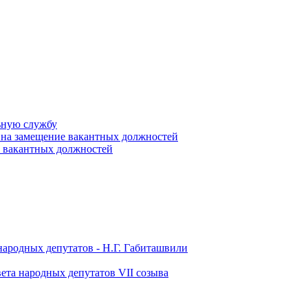
ьную службу
 на замещение вакантных должностей
е вакантных должностей
народных депутатов - Н.Г. Габиташвили
ета народных депутатов VII созыва