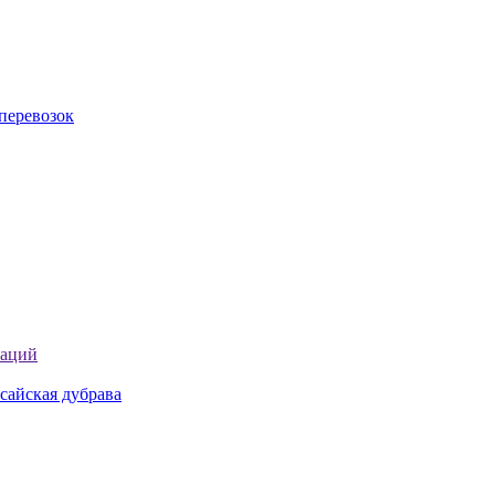
перевозок
таций
сайская дубрава