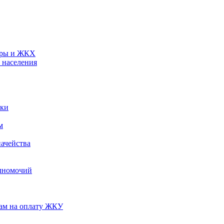
туры и ЖКХ
 населения
ики
м
ачейства
лномочий
нам на оплату ЖКУ