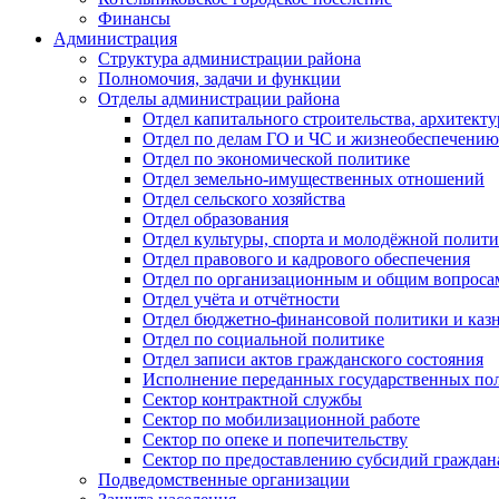
Финансы
Администрация
Структура администрации района
Полномочия, задачи и функции
Отделы администрации района
Отдел капитального строительства, архитек
Отдел по делам ГО и ЧС и жизнеобеспечению
Отдел по экономической политике
Отдел земельно-имущественных отношений
Отдел сельского хозяйства
Отдел образования
Отдел культуры, спорта и молодёжной полит
Отдел правового и кадрового обеспечения
Отдел по организационным и общим вопроса
Отдел учёта и отчётности
Отдел бюджетно-финансовой политики и казн
Отдел по социальной политике
Отдел записи актов гражданского состояния
Исполнение переданных государственных по
Сектор контрактной службы
Сектор по мобилизационной работе
Сектор по опеке и попечительству
Сектор по предоставлению субсидий гражда
Подведомственные организации