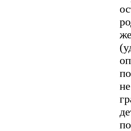
ос
р
ж
(у
о
по
не
г
д
п