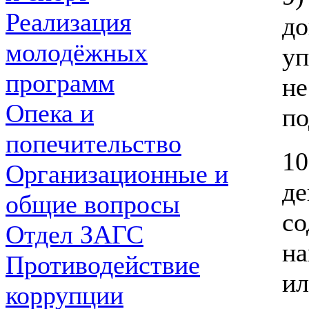
Реализация
до
молодёжных
у
программ
не
Опека и
п
попечительство
10
Организационные и
д
общие вопросы
с
Отдел ЗАГС
на
Противодействие
ил
коррупции