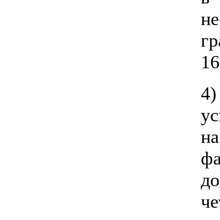
не
г
16
4)
ус
н
ф
д
че