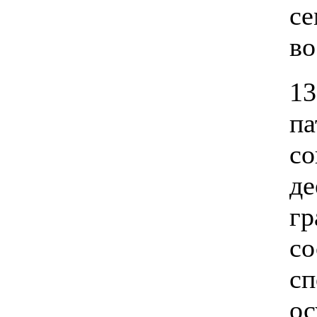
се
во
1
п
со
д
г
с
сп
ос