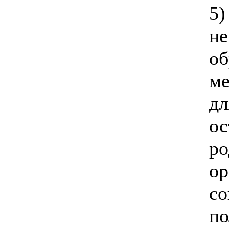
5)
н
о
ме
дл
ос
ро
ор
с
п