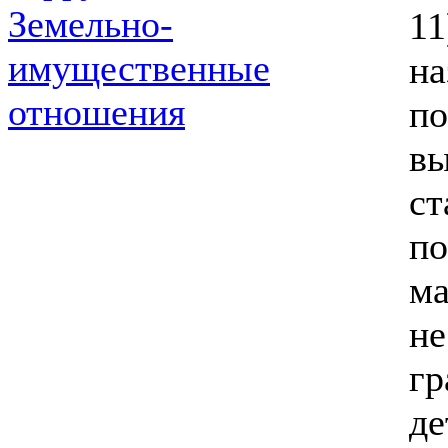
Земельно-
1
имущественные
на
отношения
п
в
с
по
ма
не
г
д