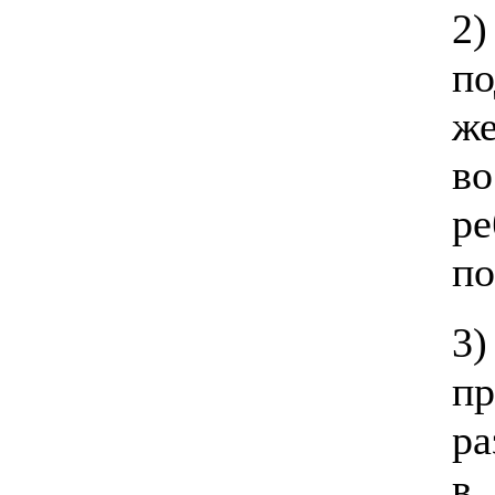
2
п
ж
во
ре
по
пр
ра