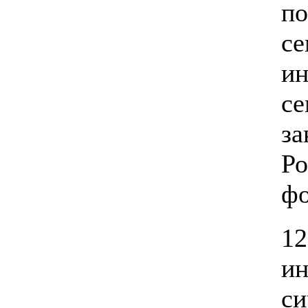
п
с
и
с
за
Р
ф
1
и
с