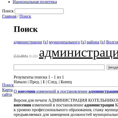
Национальная политика
Поиск
Главная
/
Поиск
Поиск
администрации
[
x
]
муниципального
[
x
]
района
[
x
]
Волго
администрац
17.11.2014 г.
№ 1031
Результаты поиска 1 - 1 из 1
Начало | Пред. |
1
| След. | Конец
Поиск
Карта
О
внесении
изменений в постановление
администраци
сайта
Версия для печати АДМИНИСТРАЦИЯ КОТЕЛЬНИК
внесении
изменений в постановление
администрации
К
к уровню профессионального образования, стажу муниц
предъявляемых для замещения должностей муниципально