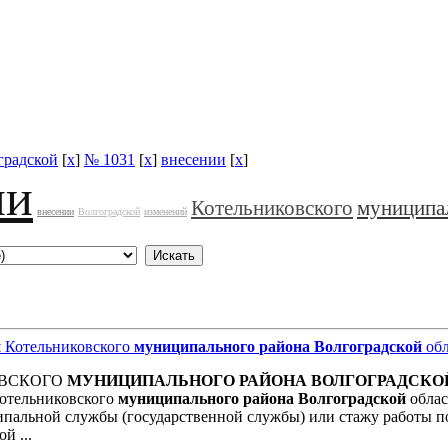
градской
[
x
]
№ 1031
[
x
]
внесении
[
x
]
ии
Котельниковского
муниципа
внесении
Волгоградской
изменений
и
Котельниковского
муниципального
района
Волгоградской
обл
ОВСКОГО
МУНИЦИПАЛЬНОГО
РАЙОНА
ВОЛГОГРАДСКО
отельниковского
муниципального
района
Волгоградской
облас
ипальной службы (государственной службы) или стажу работы п
й ...