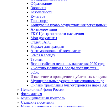
Образование
Экология
Безопасность
Культура
Транспорт
Конкурс на право осуществления регулярных 
Антикоррупция
ГКУ Центр занятости населения
Мои документы
Отдел ЗАГС
Бюджет для граждан
Антимонопольный комплаенс
Земля в аренду
Туризм
Всероссийская перепись населения 2020 года
75-летию Великой Победы посвящается...
ЗОЖ
Извещение о проведении публичных консуль
Муниципальные услуги в электронном виде
Онлайн трансляция благоустройства парка Ак
Пенсионный фонд России
Фотогалерея
Муниципальный контроль
Сельские поселения
Котельниковское городское поселение