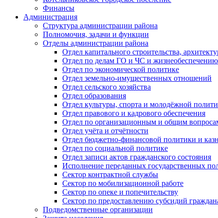
Финансы
Администрация
Структура администрации района
Полномочия, задачи и функции
Отделы администрации района
Отдел капитального строительства, архитек
Отдел по делам ГО и ЧС и жизнеобеспечению
Отдел по экономической политике
Отдел земельно-имущественных отношений
Отдел сельского хозяйства
Отдел образования
Отдел культуры, спорта и молодёжной полит
Отдел правового и кадрового обеспечения
Отдел по организационным и общим вопроса
Отдел учёта и отчётности
Отдел бюджетно-финансовой политики и казн
Отдел по социальной политике
Отдел записи актов гражданского состояния
Исполнение переданных государственных по
Сектор контрактной службы
Сектор по мобилизационной работе
Сектор по опеке и попечительству
Сектор по предоставлению субсидий гражда
Подведомственные организации