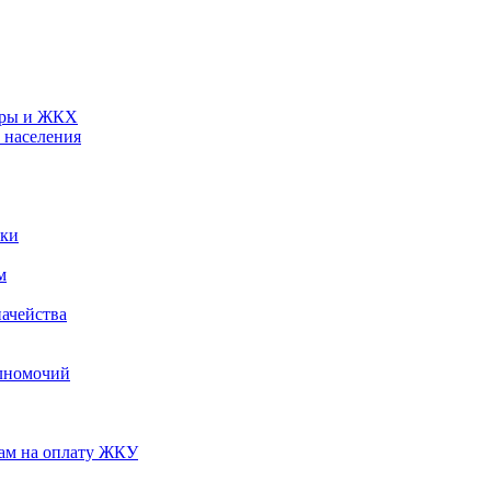
туры и ЖКХ
 населения
ики
м
ачейства
лномочий
нам на оплату ЖКУ