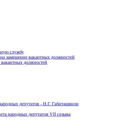
ьную службу
 на замещение вакантных должностей
е вакантных должностей
народных депутатов - Н.Г. Габиташвили
ета народных депутатов VII созыва