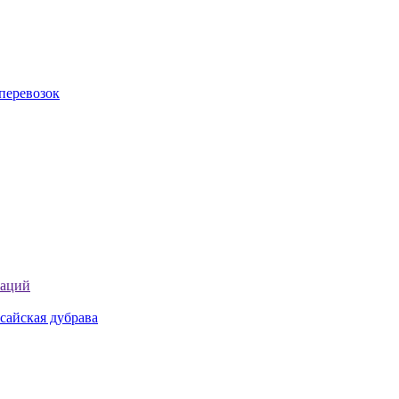
перевозок
таций
сайская дубрава