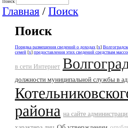
Поиск
Главная
/
Поиск
Поиск
Порядка размещения сведений о доходах
[
x
]
Волгоградск
семей
[
x
]
предоставления этих сведений средствам масс
Волгоград
в сети Интернет
должности муниципальной службы в а
Котельниковског
района
на сайте администраци
Об утверждении
характера лиц
опубл