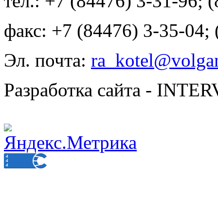
тел.: +7 (84476) 3-31-96; 
факс: +7 (84476) 3-35-04;
Эл. почта:
ra_kotel@volgan
Разработка сайта - INT