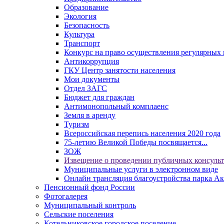
Образование
Экология
Безопасность
Культура
Транспорт
Конкурс на право осуществления регулярных 
Антикоррупция
ГКУ Центр занятости населения
Мои документы
Отдел ЗАГС
Бюджет для граждан
Антимонопольный комплаенс
Земля в аренду
Туризм
Всероссийская перепись населения 2020 года
75-летию Великой Победы посвящается...
ЗОЖ
Извещение о проведении публичных консуль
Муниципальные услуги в электронном виде
Онлайн трансляция благоустройства парка Ак
Пенсионный фонд России
Фотогалерея
Муниципальный контроль
Сельские поселения
Котельниковское городское поселение