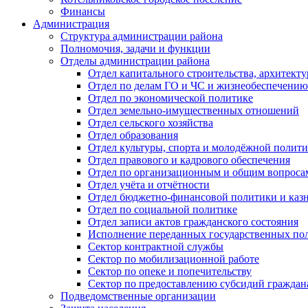
Финансы
Администрация
Структура администрации района
Полномочия, задачи и функции
Отделы администрации района
Отдел капитального строительства, архитек
Отдел по делам ГО и ЧС и жизнеобеспечению
Отдел по экономической политике
Отдел земельно-имущественных отношений
Отдел сельского хозяйства
Отдел образования
Отдел культуры, спорта и молодёжной полит
Отдел правового и кадрового обеспечения
Отдел по организационным и общим вопроса
Отдел учёта и отчётности
Отдел бюджетно-финансовой политики и казн
Отдел по социальной политике
Отдел записи актов гражданского состояния
Исполнение переданных государственных по
Сектор контрактной службы
Сектор по мобилизационной работе
Сектор по опеке и попечительству
Сектор по предоставлению субсидий гражда
Подведомственные организации