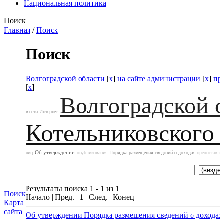
Национальная политика
Поиск
Главная
/
Поиск
Поиск
Волгоградской области
[
x
]
на сайте администрации
[
x
]
п
[
x
]
Волгоградской 
в сети Интернет
Котельниковского
Об утверждении
лиц
опубликования
Порядка размещения сведений о доходах
предоставл
Результаты поиска 1 - 1 из 1
Поиск
Начало | Пред. |
1
| След. | Конец
Карта
сайта
Об утверждении Порядка размещения сведений о дохода