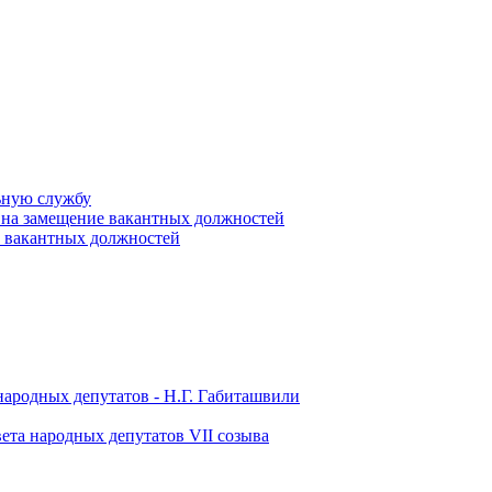
ьную службу
 на замещение вакантных должностей
е вакантных должностей
народных депутатов - Н.Г. Габиташвили
ета народных депутатов VII созыва