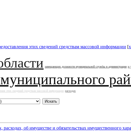
редоставления этих сведений средствам массовой информации
[
x
области
замещающих должности муниципальной службы в администрации
и 
 муниципального ра
ения этих сведений средствам массовой информации
расходах
х, расходах, об имуществе и обязательствах имущественного х