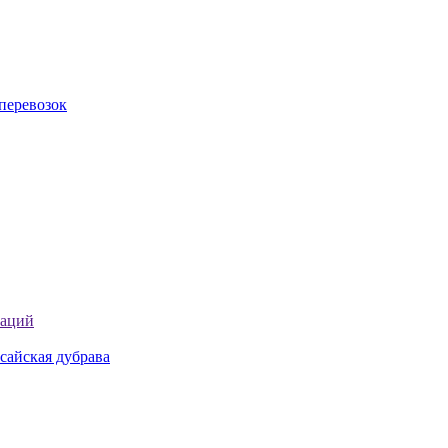
перевозок
таций
сайская дубрава