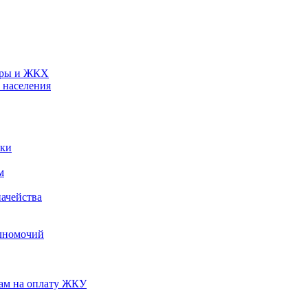
туры и ЖКХ
 населения
ики
м
ачейства
лномочий
нам на оплату ЖКУ