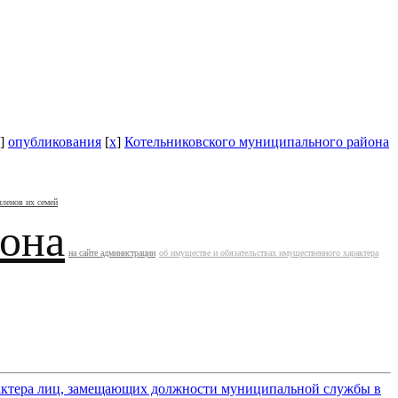
]
опубликования
[
x
]
Котельниковского муниципального района
членов их семей
йона
на сайте администрации
об имуществе и обязательствах имущественного характера
арактера лиц, замещающих должности муниципальной службы в