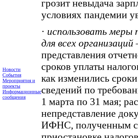
грозит невыдача зарп
условиях пандемии ув
·
использовать меры 
для всех организаций
представления отчетн
сроков уплаты налого
Новости
События
как изменились сроки
Мероприятия и
проекты
сведений по требова
Информационные
сообщения
1 марта по 31 мая; р
непредставление док
ИФНС, полученным с 1
приостановке налогов