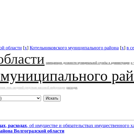
ой области
[
x
]
Котельниковского муниципального района
[
x
]
в с
области
замещающих должности муниципальной службы в администрации
и 
 муниципального ра
ения этих сведений средствам массовой информации
расходах
дах
,
расходах
, об имуществе и обязательствах имущественного
района
Волгоградской области