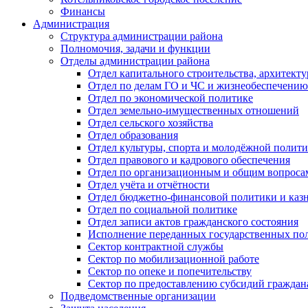
Финансы
Администрация
Структура администрации района
Полномочия, задачи и функции
Отделы администрации района
Отдел капитального строительства, архитек
Отдел по делам ГО и ЧС и жизнеобеспечению
Отдел по экономической политике
Отдел земельно-имущественных отношений
Отдел сельского хозяйства
Отдел образования
Отдел культуры, спорта и молодёжной полит
Отдел правового и кадрового обеспечения
Отдел по организационным и общим вопроса
Отдел учёта и отчётности
Отдел бюджетно-финансовой политики и казн
Отдел по социальной политике
Отдел записи актов гражданского состояния
Исполнение переданных государственных по
Сектор контрактной службы
Сектор по мобилизационной работе
Сектор по опеке и попечительству
Сектор по предоставлению субсидий гражда
Подведомственные организации