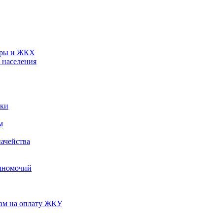
туры и ЖКХ
 населения
ики
м
ачейства
лномочий
нам на оплату ЖКУ