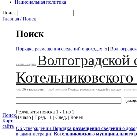
Национальная политика
Поиск
Главная
/
Поиск
Поиск
Порядка размещения сведений о доходах
[
x
]
Волгоградск
Волгоградской 
в сети Интернет
Котельниковского
Об утверждении
лиц
опубликования
Порядка размещения сведений о доходах
предоставл
Результаты поиска 1 - 1 из 1
Поиск
Начало | Пред. |
1
| След. | Конец
Карта
сайта
Об утверждении
Порядка размещения сведений о дохо
в администрации
Котельниковского муниципального 