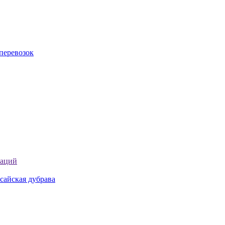
перевозок
таций
сайская дубрава