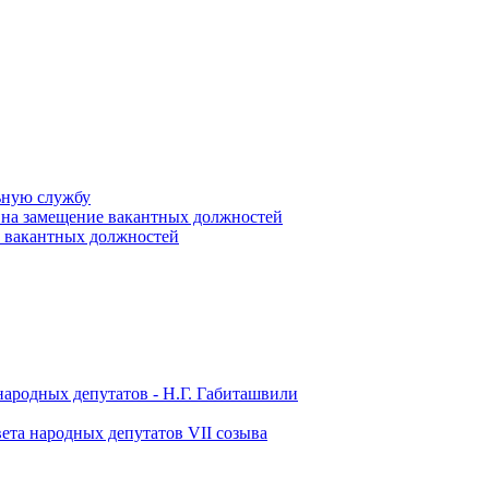
ьную службу
 на замещение вакантных должностей
е вакантных должностей
народных депутатов - Н.Г. Габиташвили
ета народных депутатов VII созыва