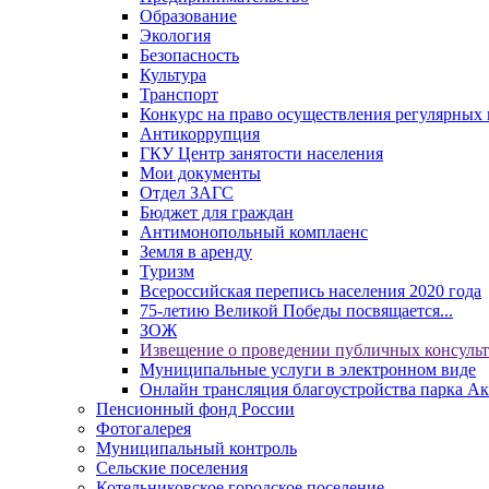
Образование
Экология
Безопасность
Культура
Транспорт
Конкурс на право осуществления регулярных 
Антикоррупция
ГКУ Центр занятости населения
Мои документы
Отдел ЗАГС
Бюджет для граждан
Антимонопольный комплаенс
Земля в аренду
Туризм
Всероссийская перепись населения 2020 года
75-летию Великой Победы посвящается...
ЗОЖ
Извещение о проведении публичных консуль
Муниципальные услуги в электронном виде
Онлайн трансляция благоустройства парка Ак
Пенсионный фонд России
Фотогалерея
Муниципальный контроль
Сельские поселения
Котельниковское городское поселение