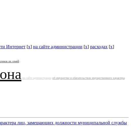
ети Интернет
[
x
]
на сайте администрации
[
x
]
расходах
[
x
]
членов их семей
йона
на сайте администрации
об имуществе и обязательствах имущественного характера
 характера лиц, замещающих должности муниципальной службы