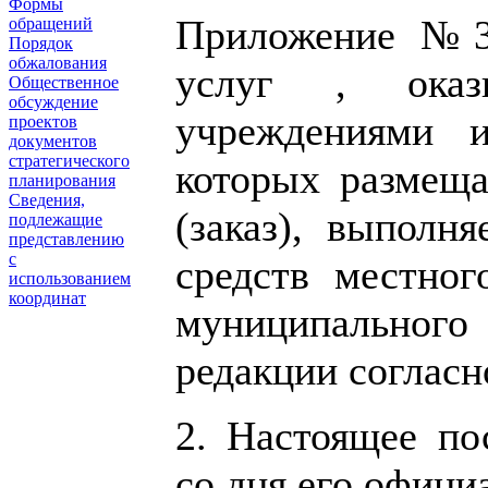
Формы
Приложение №3
обращений
Порядок
обжалования
услуг , оказ
Общественное
обсуждение
учреждениями 
проектов
документов
стратегического
которых размеща
планирования
Сведения,
(заказ), выполн
подлежащие
представлению
с
средств местног
использованием
координат
муниципального
редакции согласн
2. Настоящее по
со дня его офици