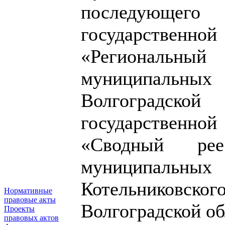
последующе
государственно
«Региональный 
муниципаль
Волгоградско
государственно
«Сводный рее
муниципальн
Котельниковско
Нормативные
правовые акты
Волгоградской о
Проекты
правовых актов