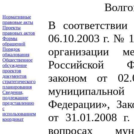
Волго
Нормативные
В соответствии
правовые акты
Проекты
правовых актов
06.10.2003 г. №
Формы
обращений
организации м
Порядок
обжалования
Общественное
Российской Ф
обсуждение
проектов
законом от 02
документов
стратегического
планирования
муниципально
Сведения,
подлежащие
Федерации»,
Зак
представлению
с
от 31.01.2008 
использованием
координат
вопросах му