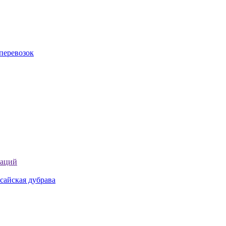
перевозок
таций
сайская дубрава