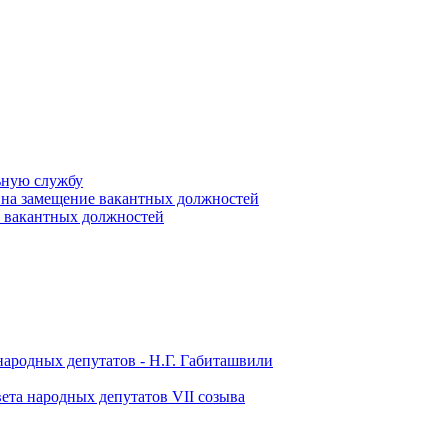
ьную службу
 на замещение вакантных должностей
е вакантных должностей
народных депутатов - Н.Г. Габиташвили
ета народных депутатов VII созыва