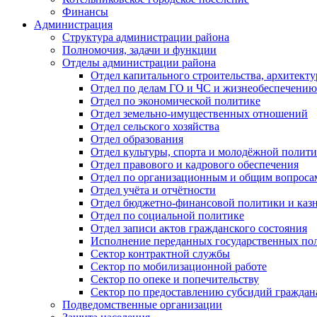
Финансы
Администрация
Структура администрации района
Полномочия, задачи и функции
Отделы администрации района
Отдел капитального строительства, архитек
Отдел по делам ГО и ЧС и жизнеобеспечению
Отдел по экономической политике
Отдел земельно-имущественных отношений
Отдел сельского хозяйства
Отдел образования
Отдел культуры, спорта и молодёжной полит
Отдел правового и кадрового обеспечения
Отдел по организационным и общим вопроса
Отдел учёта и отчётности
Отдел бюджетно-финансовой политики и казн
Отдел по социальной политике
Отдел записи актов гражданского состояния
Исполнение переданных государственных по
Сектор контрактной службы
Сектор по мобилизационной работе
Сектор по опеке и попечительству
Сектор по предоставлению субсидий гражда
Подведомственные организации