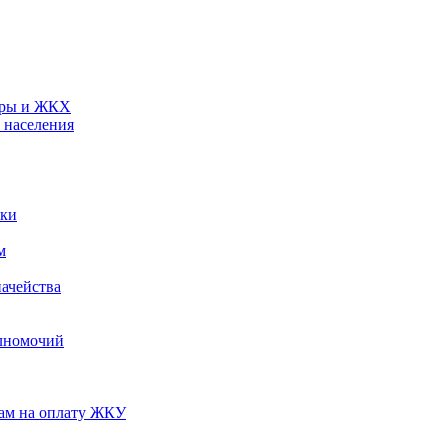
туры и ЖКХ
 населения
ики
м
ачейства
лномочий
нам на оплату ЖКУ