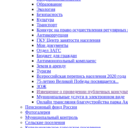
Образование
Экология
Безопасность
Культура
Транспорт
Конкурс на право осуществления регулярных 
Антикоррупция
ГКУ Центр занятости населения
Мои документы
Отдел ЗАГС
Бюджет для граждан
Антимонопольный комплаенс
Земля в аренду
Туризм
Всероссийская перепись населения 2020 года
75-летию Великой Победы посвящается...
ЗОЖ
Извещение о проведении публичных консуль
Муниципальные услуги в электронном виде
Онлайн трансляция благоустройства парка Ак
Пенсионный фонд России
Фотогалерея
Муниципальный контроль
Сельские поселения
Котельниковское городское поселение