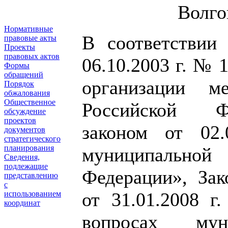
Волго
Нормативные
В соответствии
правовые акты
Проекты
правовых актов
06.10.2003 г. №
Формы
обращений
организации м
Порядок
обжалования
Общественное
Российской Ф
обсуждение
проектов
законом от 02
документов
стратегического
планирования
муниципально
Сведения,
подлежащие
Федерации»,
Зак
представлению
с
от 31.01.2008 
использованием
координат
вопросах му