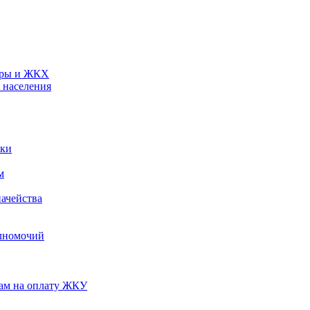
туры и ЖКХ
 населения
ики
м
ачейства
лномочий
нам на оплату ЖКУ