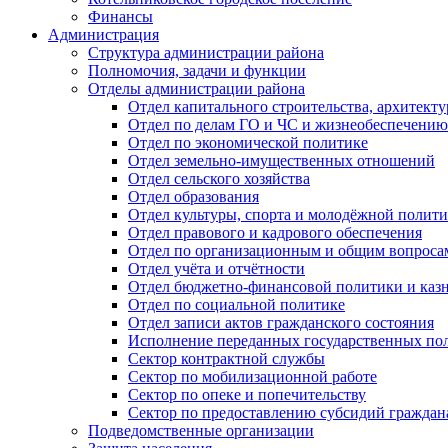
Финансы
Администрация
Структура администрации района
Полномочия, задачи и функции
Отделы администрации района
Отдел капитального строительства, архитек
Отдел по делам ГО и ЧС и жизнеобеспечению
Отдел по экономической политике
Отдел земельно-имущественных отношений
Отдел сельского хозяйства
Отдел образования
Отдел культуры, спорта и молодёжной полит
Отдел правового и кадрового обеспечения
Отдел по организационным и общим вопроса
Отдел учёта и отчётности
Отдел бюджетно-финансовой политики и казн
Отдел по социальной политике
Отдел записи актов гражданского состояния
Исполнение переданных государственных по
Сектор контрактной службы
Сектор по мобилизационной работе
Сектор по опеке и попечительству
Сектор по предоставлению субсидий гражда
Подведомственные организации