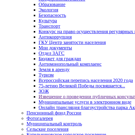
Образование
Экология
Безопасность
Культура
Транспорт
Конкурс на право осуществления регулярных 
Антикоррупция
ГКУ Центр занятости населения
Мои документы
Отдел ЗАГС
Бюджет для граждан
Антимонопольный комплаенс
Земля в аренду
Туризм
Всероссийская перепись населения 2020 года
75-летию Великой Победы посвящается...
ЗОЖ
Извещение о проведении публичных консуль
Муниципальные услуги в электронном виде
Онлайн трансляция благоустройства парка Ак
Пенсионный фонд России
Фотогалерея
Муниципальный контроль
Сельские поселения
Котельниковское городское поселение