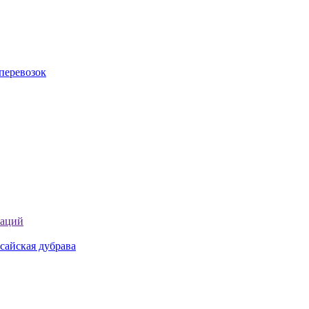
перевозок
таций
сайская дубрава