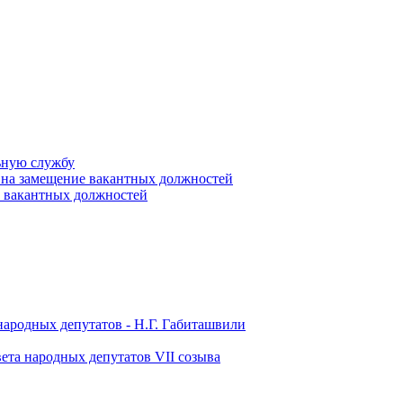
ьную службу
 на замещение вакантных должностей
е вакантных должностей
народных депутатов - Н.Г. Габиташвили
ета народных депутатов VII созыва