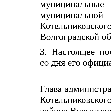
муниципальны
муниципально
Котельниковско
Волгоградской об
3. Настоящее по
со дня его офици
Глава администр
Котельниковског
района Волгоград