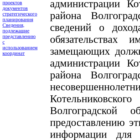
администрации Ко
проектов
документов
района Волгогра
стратегического
планирования
сведений о доход
Сведения,
подлежащие
обязательствах и
представлению
с
использованием
замещающих должн
координат
администрации Ко
района Волгоград
несовершеннолетни
Котельниковско
Волгоградской 
предоставлению эт
информации для 