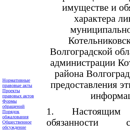
имуществе и об
характера л
муниципально
Котельниковск
Волгоградской обла
администрации Ко
района Волгоград
Нормативные
предоставления эт
правовые акты
Проекты
информац
правовых актов
Формы
обращений
1. Настоящим 
Порядок
обжалования
обязанности с
Общественное
обсуждение