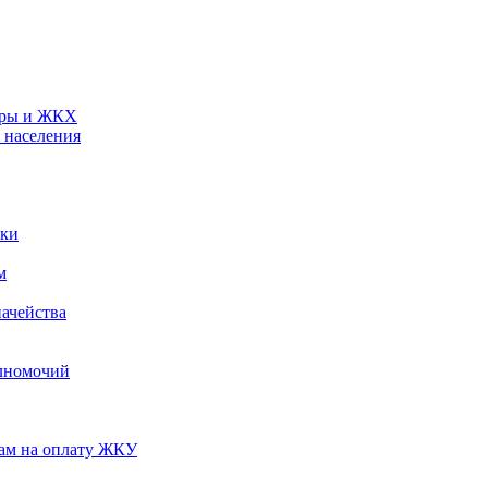
туры и ЖКХ
 населения
ики
м
ачейства
лномочий
нам на оплату ЖКУ