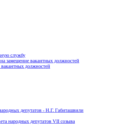
ьную службу
 на замещение вакантных должностей
е вакантных должностей
народных депутатов - Н.Г. Габиташвили
ета народных депутатов VII созыва