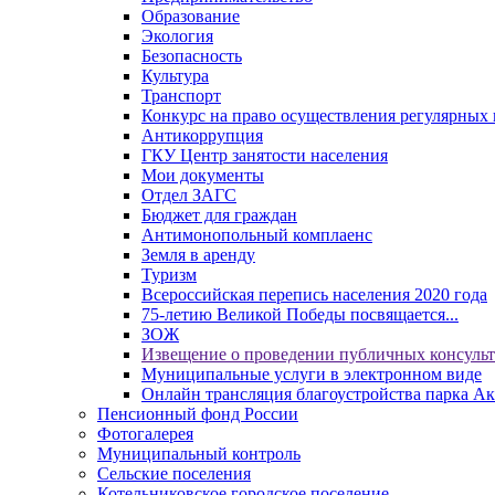
Образование
Экология
Безопасность
Культура
Транспорт
Конкурс на право осуществления регулярных 
Антикоррупция
ГКУ Центр занятости населения
Мои документы
Отдел ЗАГС
Бюджет для граждан
Антимонопольный комплаенс
Земля в аренду
Туризм
Всероссийская перепись населения 2020 года
75-летию Великой Победы посвящается...
ЗОЖ
Извещение о проведении публичных консуль
Муниципальные услуги в электронном виде
Онлайн трансляция благоустройства парка Ак
Пенсионный фонд России
Фотогалерея
Муниципальный контроль
Сельские поселения
Котельниковское городское поселение