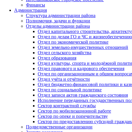
Финансы
Администрация
Структура администрации района
Полномочия, задачи и функции
Отделы администрации района
Отдел капитального строительства, архитек
Отдел по делам ГО и ЧС и жизнеобеспечению
Отдел по экономической политике
Отдел земельно-имущественных отношений
Отдел сельского хозяйства
Отдел образования
Отдел культуры, спорта и молодёжной полит
Отдел правового и кадрового обеспечения
Отдел по организационным и общим вопроса
Отдел учёта и отчётности
Отдел бюджетно-финансовой политики и казн
Отдел по социальной политике
Отдел записи актов гражданского состояния
Исполнение переданных государственных по
Сектор контрактной службы
Сектор по мобилизационной работе
Сектор по опеке и попечительству
Сектор по предоставлению субсидий гражда
Подведомственные организации