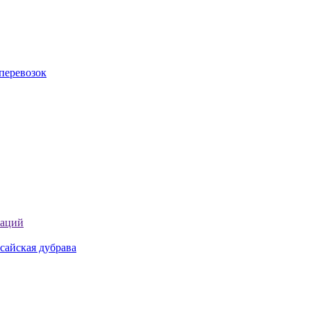
перевозок
таций
сайская дубрава