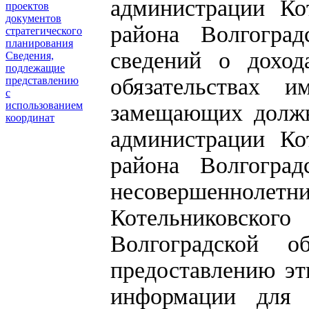
администрации Ко
проектов
документов
района Волгогра
стратегического
планирования
сведений о доход
Сведения,
подлежащие
обязательствах и
представлению
с
использованием
замещающих должн
координат
администрации Ко
района Волгоград
несовершеннолетни
Котельниковско
Волгоградской 
предоставлению эт
информации для 