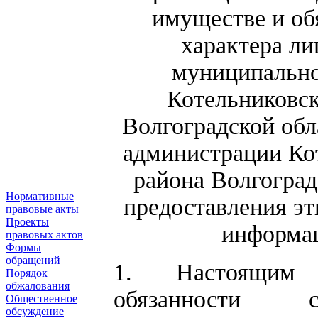
имуществе и об
характера л
муниципально
Котельниковск
Волгоградской обла
администрации Ко
района Волгоград
Нормативные
предоставления эт
правовые акты
Проекты
информац
правовых актов
Формы
обращений
1. Настоящим 
Порядок
обжалования
обязанности с
Общественное
обсуждение