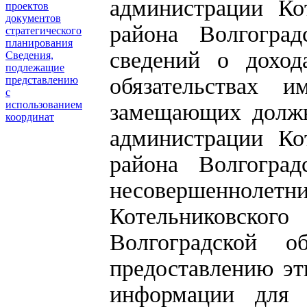
администрации Ко
проектов
документов
района Волгогра
стратегического
планирования
сведений о доход
Сведения,
подлежащие
обязательствах и
представлению
с
использованием
замещающих должн
координат
администрации Ко
района Волгоград
несовершеннолетни
Котельниковско
Волгоградской 
предоставлению эт
информации для 