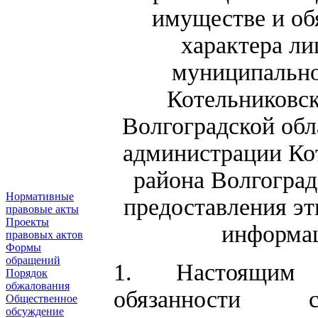
имуществе и об
характера л
муниципально
Котельниковск
Волгоградской обла
администрации Ко
района Волгоград
Нормативные
предоставления эт
правовые акты
Проекты
информац
правовых актов
Формы
обращений
1. Настоящим 
Порядок
обжалования
обязанности с
Общественное
обсуждение