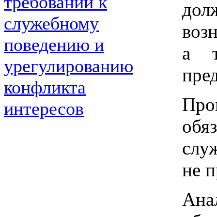
требований к
дол
служебному
воз
поведению и
а т
урегулированию
пре
конфликта
Про
интересов
обя
слу
не 
Ана