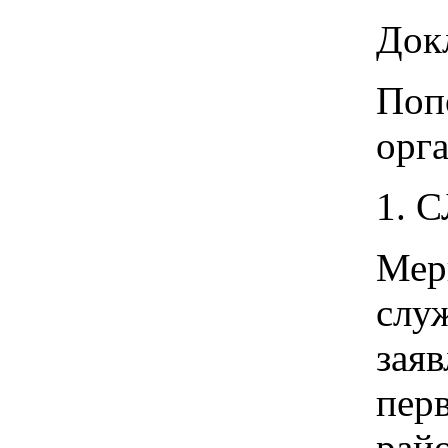
Док
Поп
орг
1. 
Мер
слу
зая
пер
райо