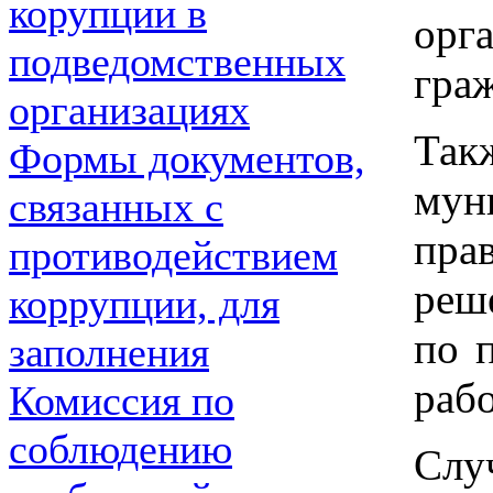
корупции в
орг
подведомственных
гра
организациях
Та
Формы документов,
мун
связанных с
пра
противодействием
реш
коррупции, для
по 
заполнения
раб
Комиссия по
соблюдению
Слу