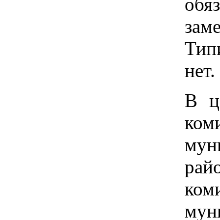
обя
зам
Тип
нет.
В ц
ком
мун
рай
ком
мун