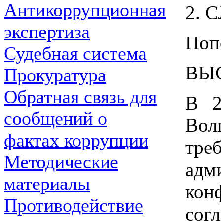
Антикоррупционная
2. 
экспертиза
Поп
Судебная система
ВЫ
Прокуратура
Обратная связь для
В 2
сообщений о
Вол
фактах коррупции
тр
Методические
адм
материалы
кон
Противодействие
сог