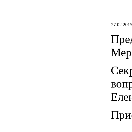
27.02 2015
Пре
Мерк
Сек
воп
Еле
Прис