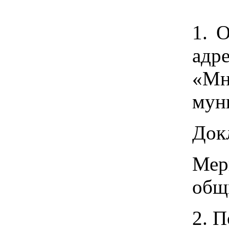
1. 
адр
«Мн
мун
Док
Мер
общ
2. П