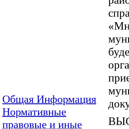
сп
«Мн
мун
буд
орг
при
мун
Общая Информация
доку
Нормативные
ВЫ
правовые и иные