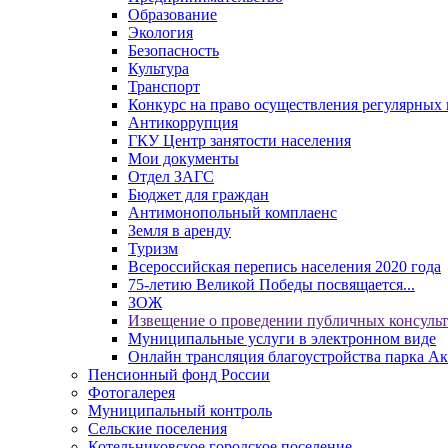
Образование
Экология
Безопасность
Культура
Транспорт
Конкурс на право осуществления регулярных 
Антикоррупция
ГКУ Центр занятости населения
Мои документы
Отдел ЗАГС
Бюджет для граждан
Антимонопольный комплаенс
Земля в аренду
Туризм
Всероссийская перепись населения 2020 года
75-летию Великой Победы посвящается...
ЗОЖ
Извещение о проведении публичных консуль
Муниципальные услуги в электронном виде
Онлайн трансляция благоустройства парка Ак
Пенсионный фонд России
Фотогалерея
Муниципальный контроль
Сельские поселения
Котельниковское городское поселение