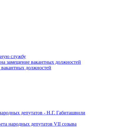
ьную службу
 на замещение вакантных должностей
е вакантных должностей
народных депутатов - Н.Г. Габиташвили
ета народных депутатов VII созыва