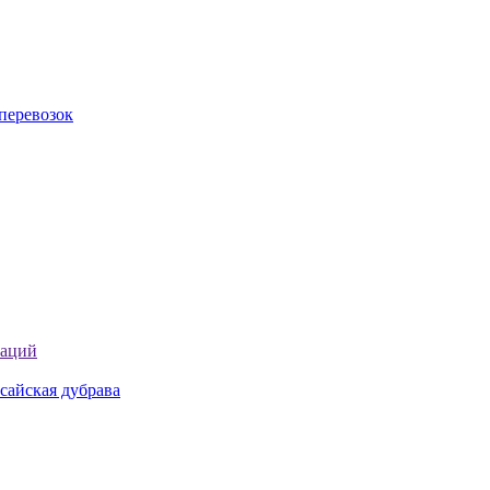
перевозок
таций
сайская дубрава