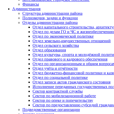
Финансы
Администрация
Структура администрации района
Полномочия, задачи и функции
Отделы администрации района
Отдел капитального строительства, архитек
Отдел по делам ГО и ЧС и жизнеобеспечению
Отдел по экономической политике
Отдел земельно-имущественных отношений
Отдел сельского хозяйства
Отдел образования
Отдел культуры, спорта и молодёжной полит
Отдел правового и кадрового обеспечения
Отдел по организационным и общим вопроса
Отдел учёта и отчётности
Отдел бюджетно-финансовой политики и казн
Отдел по социальной политике
Отдел записи актов гражданского состояния
Исполнение переданных государственных по
Сектор контрактной службы
Сектор по мобилизационной работе
Сектор по опеке и попечительству
Сектор по предоставлению субсидий гражда
Подведомственные организации