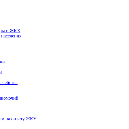
туры и ЖКХ
 населения
ики
м
ачейства
лномочий
нам на оплату ЖКУ