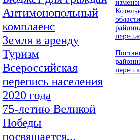
измене
Антимонопольный
Котель
области
комплаенс
районн
перепис
Земля в аренду
Туризм
Постано
районн
Всероссийская
перепис
перепись населения
2020 года
75-летию Великой
Победы
посвящается...