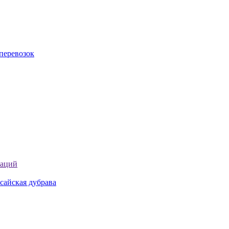
перевозок
таций
сайская дубрава