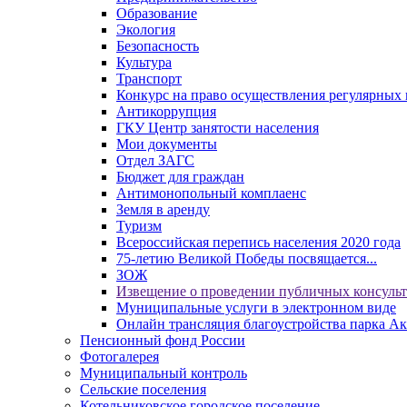
Образование
Экология
Безопасность
Культура
Транспорт
Конкурс на право осуществления регулярных 
Антикоррупция
ГКУ Центр занятости населения
Мои документы
Отдел ЗАГС
Бюджет для граждан
Антимонопольный комплаенс
Земля в аренду
Туризм
Всероссийская перепись населения 2020 года
75-летию Великой Победы посвящается...
ЗОЖ
Извещение о проведении публичных консуль
Муниципальные услуги в электронном виде
Онлайн трансляция благоустройства парка Ак
Пенсионный фонд России
Фотогалерея
Муниципальный контроль
Сельские поселения
Котельниковское городское поселение