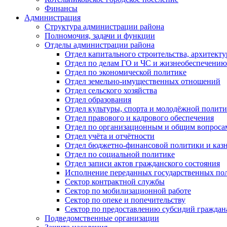
Финансы
Администрация
Структура администрации района
Полномочия, задачи и функции
Отделы администрации района
Отдел капитального строительства, архитек
Отдел по делам ГО и ЧС и жизнеобеспечению
Отдел по экономической политике
Отдел земельно-имущественных отношений
Отдел сельского хозяйства
Отдел образования
Отдел культуры, спорта и молодёжной полит
Отдел правового и кадрового обеспечения
Отдел по организационным и общим вопроса
Отдел учёта и отчётности
Отдел бюджетно-финансовой политики и казн
Отдел по социальной политике
Отдел записи актов гражданского состояния
Исполнение переданных государственных по
Сектор контрактной службы
Сектор по мобилизационной работе
Сектор по опеке и попечительству
Сектор по предоставлению субсидий гражда
Подведомственные организации