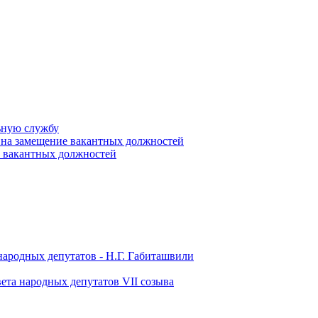
ьную службу
 на замещение вакантных должностей
е вакантных должностей
народных депутатов - Н.Г. Габиташвили
ета народных депутатов VII созыва