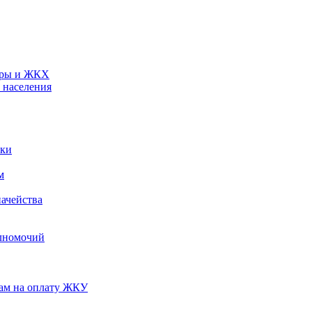
туры и ЖКХ
 населения
ики
м
ачейства
лномочий
нам на оплату ЖКУ