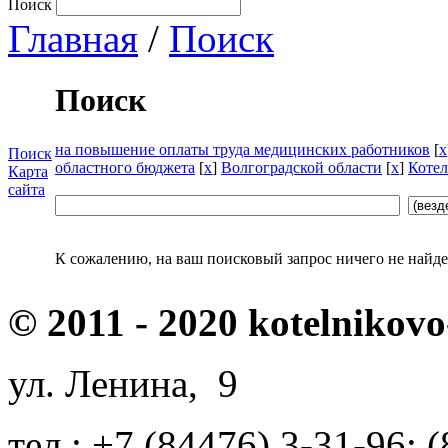
Поиск
Главная
/
Поиск
Поиск
на повышение оплаты труда медицинских работников
[
x
Поиск
областного бюджета
[
x
]
Волгоградской области
[
x
]
Котел
Карта
сайта
К сожалению, на ваш поисковый запрос ничего не найде
© 2011 - 2020 kotelnikovo
ул. Ленина, 9
тел.: +7 (84476) 3-31-96; 