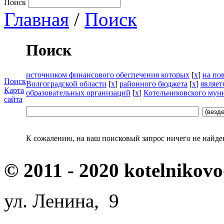
Поиск
Главная
/
Поиск
Поиск
источником финансового обеспечения которых
[
x
]
на по
Поиск
Волгоградской области
[
x
]
районного бюджета
[
x
]
являет
Карта
образовательных организаций
[
x
]
Котельниковского мун
сайта
К сожалению, на ваш поисковый запрос ничего не найде
© 2011 - 2020 kotelnikovo
ул. Ленина, 9