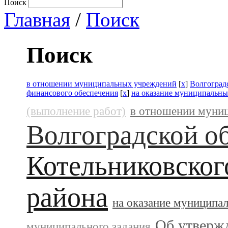
Поиск
Главная
/
Поиск
Поиск
в отношении муниципальных учреждений
[
x
]
Волгоград
финансового обеспечения
[
x
]
на оказание муниципальны
(выполнение работ)
в отношении муни
Волгоградской о
Котельниковског
района
на оказание муниципа
Об утверж
муниципального задания