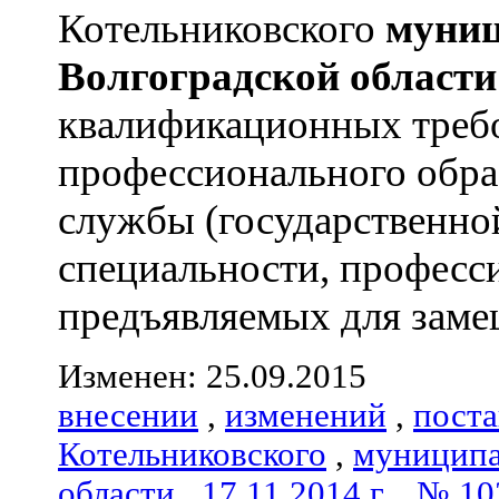
Котельниковского
муниц
Волгоградской
области
квалификационных треб
профессионального обра
службы (государственно
специальности, професс
предъявляемых для замещ
Изменен: 25.09.2015
внесении
,
изменений
,
пост
Котельниковского
,
муниципа
области
,
17.11.2014 г.
,
№ 10