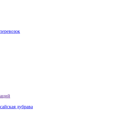
перевозок
таций
сайская дубрава