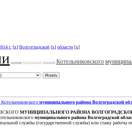
2014 г.
[
x
]
Волгоградской
[
x
]
области
[
x
]
ии
Котельниковского
муниципа
внесении
Волгоградской
изменений
Котельниковского
муниципального
района
Волгоградской
об
ОВСКОГО
МУНИЦИПАЛЬНОГО
РАЙОНА
ВОЛГОГРАДСКО
отельниковского
муниципального
района
Волгоградской
обла
ипальной службы (государственной службы) или стажу работы п