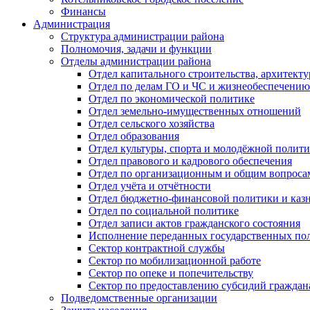
Финансы
Администрация
Структура администрации района
Полномочия, задачи и функции
Отделы администрации района
Отдел капитального строительства, архитек
Отдел по делам ГО и ЧС и жизнеобеспечению
Отдел по экономической политике
Отдел земельно-имущественных отношений
Отдел сельского хозяйства
Отдел образования
Отдел культуры, спорта и молодёжной полит
Отдел правового и кадрового обеспечения
Отдел по организационным и общим вопроса
Отдел учёта и отчётности
Отдел бюджетно-финансовой политики и казн
Отдел по социальной политике
Отдел записи актов гражданского состояния
Исполнение переданных государственных по
Сектор контрактной службы
Сектор по мобилизационной работе
Сектор по опеке и попечительству
Сектор по предоставлению субсидий гражда
Подведомственные организации