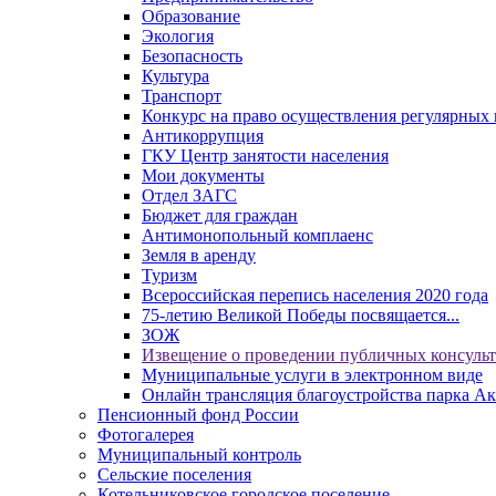
Образование
Экология
Безопасность
Культура
Транспорт
Конкурс на право осуществления регулярных 
Антикоррупция
ГКУ Центр занятости населения
Мои документы
Отдел ЗАГС
Бюджет для граждан
Антимонопольный комплаенс
Земля в аренду
Туризм
Всероссийская перепись населения 2020 года
75-летию Великой Победы посвящается...
ЗОЖ
Извещение о проведении публичных консуль
Муниципальные услуги в электронном виде
Онлайн трансляция благоустройства парка Ак
Пенсионный фонд России
Фотогалерея
Муниципальный контроль
Сельские поселения
Котельниковское городское поселение