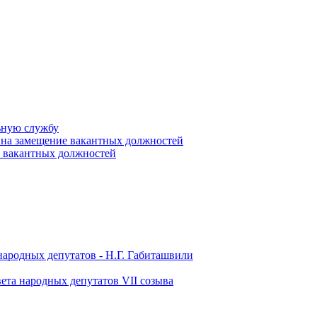
ьную службу
 на замещение вакантных должностей
е вакантных должностей
народных депутатов - Н.Г. Габиташвили
ета народных депутатов VII созыва