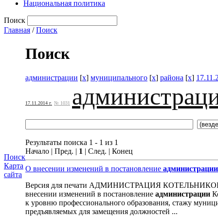
Национальная политика
Поиск
Главная
/
Поиск
Поиск
администрации
[
x
]
муниципального
[
x
]
района
[
x
]
17.11.
администрац
17.11.2014 г.
№ 1031
Результаты поиска 1 - 1 из 1
Начало | Пред. |
1
| След. | Конец
Поиск
Карта
О внесении изменений в постановление
администрации
сайта
Версия для печати АДМИНИСТРАЦИЯ КОТЕЛЬНИК
внесении изменений в постановление
администрации
К
к уровню профессионального образования, стажу муниц
предъявляемых для замещения должностей ...