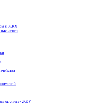
туры и ЖКХ
 населения
ики
м
ачейства
лномочий
нам на оплату ЖКУ