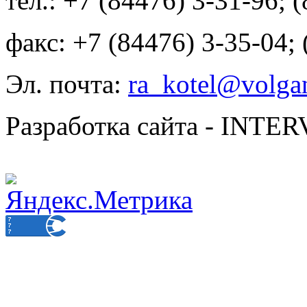
тел.: +7 (84476) 3-31-96; 
факс: +7 (84476) 3-35-04;
Эл. почта:
ra_kotel@volgan
Разработка сайта - INT