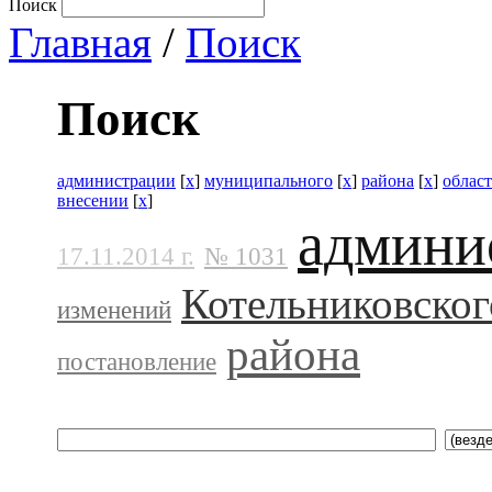
Поиск
Главная
/
Поиск
Поиск
администрации
[
x
]
муниципального
[
x
]
района
[
x
]
облас
внесении
[
x
]
админи
17.11.2014 г.
№ 1031
Котельниковског
изменений
района
постановление