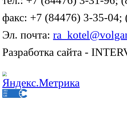
тел.: +7 (84476) 3-31-96; 
факс: +7 (84476) 3-35-04;
Эл. почта:
ra_kotel@volgan
Разработка сайта - INT