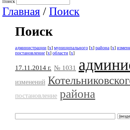
Поиск
Главная
/
Поиск
Поиск
администрации
[
x
]
муниципального
[
x
]
района
[
x
]
измен
постановление
[
x
]
области
[
x
]
админи
17.11.2014 г.
№ 1031
Котельниковског
изменений
района
постановление