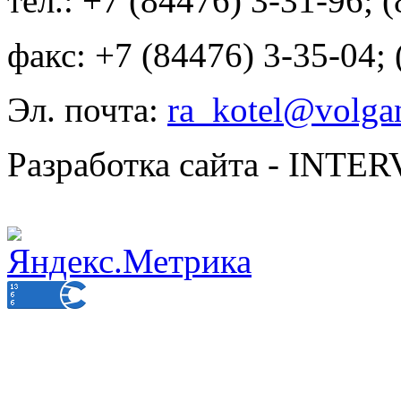
тел.: +7 (84476) 3-31-96; 
факс: +7 (84476) 3-35-04;
Эл. почта:
ra_kotel@volgan
Разработка сайта - INT