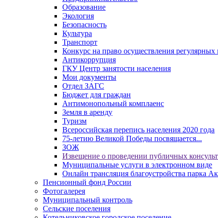
Образование
Экология
Безопасность
Культура
Транспорт
Конкурс на право осуществления регулярных 
Антикоррупция
ГКУ Центр занятости населения
Мои документы
Отдел ЗАГС
Бюджет для граждан
Антимонопольный комплаенс
Земля в аренду
Туризм
Всероссийская перепись населения 2020 года
75-летию Великой Победы посвящается...
ЗОЖ
Извещение о проведении публичных консуль
Муниципальные услуги в электронном виде
Онлайн трансляция благоустройства парка Ак
Пенсионный фонд России
Фотогалерея
Муниципальный контроль
Сельские поселения
Котельниковское городское поселение