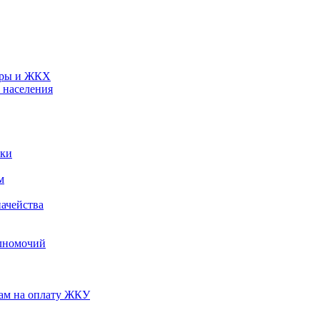
туры и ЖКХ
 населения
ики
м
ачейства
лномочий
нам на оплату ЖКУ