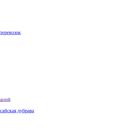
перевозок
таций
сайская дубрава