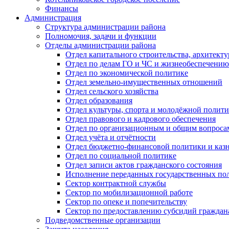
Финансы
Администрация
Структура администрации района
Полномочия, задачи и функции
Отделы администрации района
Отдел капитального строительства, архитек
Отдел по делам ГО и ЧС и жизнеобеспечению
Отдел по экономической политике
Отдел земельно-имущественных отношений
Отдел сельского хозяйства
Отдел образования
Отдел культуры, спорта и молодёжной полит
Отдел правового и кадрового обеспечения
Отдел по организационным и общим вопроса
Отдел учёта и отчётности
Отдел бюджетно-финансовой политики и казн
Отдел по социальной политике
Отдел записи актов гражданского состояния
Исполнение переданных государственных по
Сектор контрактной службы
Сектор по мобилизационной работе
Сектор по опеке и попечительству
Сектор по предоставлению субсидий гражда
Подведомственные организации