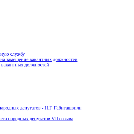
ьную службу
 на замещение вакантных должностей
е вакантных должностей
народных депутатов - Н.Г. Габиташвили
ета народных депутатов VII созыва