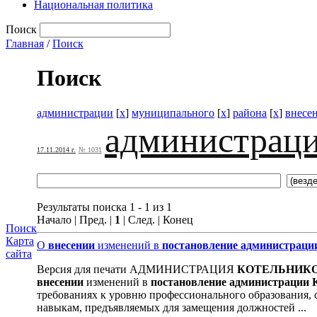
Национальная политика
Поиск
Главная
/
Поиск
Поиск
администрации
[
x
]
муниципального
[
x
]
района
[
x
]
внесе
администрац
17.11.2014 г.
№ 1031
Результаты поиска 1 - 1 из 1
Начало | Пред. |
1
| След. | Конец
Поиск
Карта
О
внесении
изменений в
постановление
администраци
сайта
Версия для печати АДМИНИСТРАЦИЯ
КОТЕЛЬНИК
внесении
изменений в
постановление
администрации
требованиях к уровню профессионального образования,
навыкам, предъявляемых для замещения должностей ...