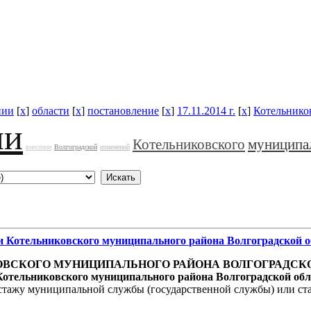
нии
[
x
]
области
[
x
]
постановление
[
x
]
17.11.2014 г.
[
x
]
Котельнико
ии
Котельниковского
муниципа
внесении
Волгоградской
изменений
и
Котельниковского
муниципального
района
Волгоградской
о
ОВСКОГО
МУНИЦИПАЛЬНОГО
РАЙОНА
ВОЛГОГРАДСК
Котельниковского
муниципального
района
Волгоградской
обл
 стажу муниципальной службы (государственной службы) или ст