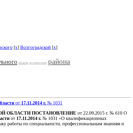
вского
[
x
]
Волгоградской
[
x
]
района
льного
области
постановление
бласти
от
17.11.2014 г.
№ 1031
ОЙ
ОБЛАСТИ
ПОСТАНОВЛЕНИЕ
от 22.09.2015 г. № 610 О
асти
от
17.11.2014 г.
№ 1031 «О квалификационных
ажу работы по специальности, профессиональным знаниям и