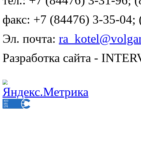
тел.: +7 (84476) 3-31-96; 
факс: +7 (84476) 3-35-04;
Эл. почта:
ra_kotel@volgan
Разработка сайта - INT