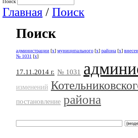
Поиск
Главная
/
Поиск
Поиск
администрации
[
x
]
муниципального
[
x
]
района
[
x
]
внесе
№ 1031
[
x
]
админи
17.11.2014 г.
№ 1031
Котельниковског
изменений
района
постановление