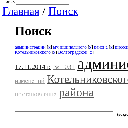
Поиск
Главная
/
Поиск
Поиск
администрации
[
x
]
муниципального
[
x
]
района
[
x
]
внесе
Котельниковского
[
x
]
Волгоградской
[
x
]
админи
17.11.2014 г.
№ 1031
Котельниковског
изменений
района
постановление