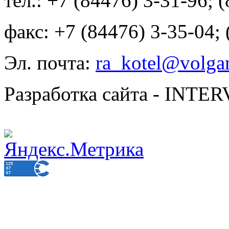
тел.: +7 (84476) 3-31-96; 
факс: +7 (84476) 3-35-04;
Эл. почта:
ra_kotel@volgan
Разработка сайта - INT