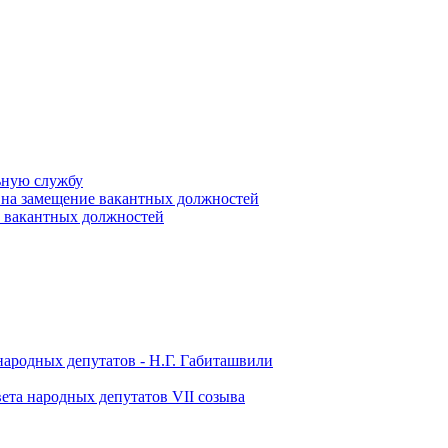
ьную службу
 на замещение вакантных должностей
е вакантных должностей
народных депутатов - Н.Г. Габиташвили
ета народных депутатов VII созыва