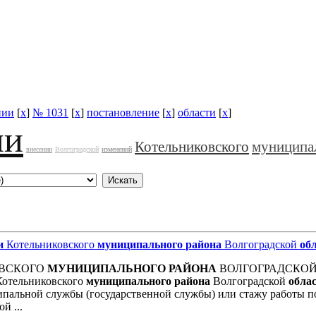
нии
[
x
]
№ 1031
[
x
]
постановление
[
x
]
области
[
x
]
ии
Котельниковского
муниципа
внесении
Волгоградской
изменений
и
Котельниковского
муниципального
района
Волгоградской
об
ОВСКОГО
МУНИЦИПАЛЬНОГО
РАЙОНА
ВОЛГОГРАДСКО
отельниковского
муниципального
района
Волгоградской
обла
ипальной службы (государственной службы) или стажу работы п
й ...