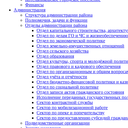
Финансы
Администрация
Структура администрации района
Полномочия, задачи и функции
Отделы администрации района
Отдел капитального строительства, архитек
Отдел по делам ГО и ЧС и жизнеобеспечению
Отдел по экономической политике
Отдел земельно-имущественных отношений
Отдел сельского хозяйства
Отдел образования
Отдел культуры, спорта и молодёжной полит
Отдел правового и кадрового обеспечения
Отдел по организационным и общим вопроса
Отдел учёта и отчётности
Отдел бюджетно-финансовой политики и казн
Отдел по социальной политике
Отдел записи актов гражданского состояния
Исполнение переданных государственных по
Сектор контрактной службы
Сектор по мобилизационной работе
Сектор по опеке и попечительству
Сектор по предоставлению субсидий гражда
Подведомственные организации