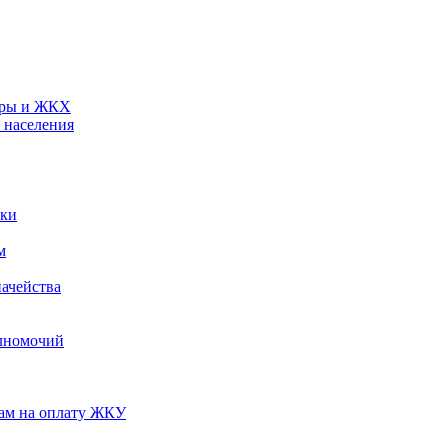
туры и ЖКХ
 населения
ики
м
ачейства
лномочий
нам на оплату ЖКУ