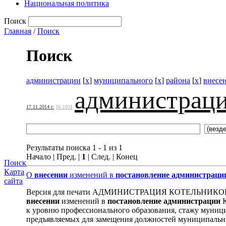
Национальная политика
Поиск
Главная
/
Поиск
Поиск
администрации
[
x
]
муниципального
[
x
]
района
[
x
]
внесе
администрац
17.11.2014 г.
№ 1031
Результаты поиска 1 - 1 из 1
Начало | Пред. |
1
| След. | Конец
Поиск
Карта
О
внесении
изменений в
постановление
администраци
сайта
Версия для печати АДМИНИСТРАЦИЯ КОТЕЛЬНИК
внесении
изменений в
постановление
администрации
К
к уровню профессионального образования, стажу муниц
предъявляемых для замещения должностей муниципально