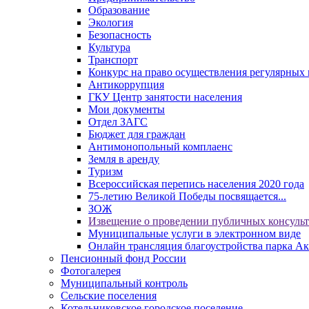
Образование
Экология
Безопасность
Культура
Транспорт
Конкурс на право осуществления регулярных 
Антикоррупция
ГКУ Центр занятости населения
Мои документы
Отдел ЗАГС
Бюджет для граждан
Антимонопольный комплаенс
Земля в аренду
Туризм
Всероссийская перепись населения 2020 года
75-летию Великой Победы посвящается...
ЗОЖ
Извещение о проведении публичных консуль
Муниципальные услуги в электронном виде
Онлайн трансляция благоустройства парка Ак
Пенсионный фонд России
Фотогалерея
Муниципальный контроль
Сельские поселения
Котельниковское городское поселение