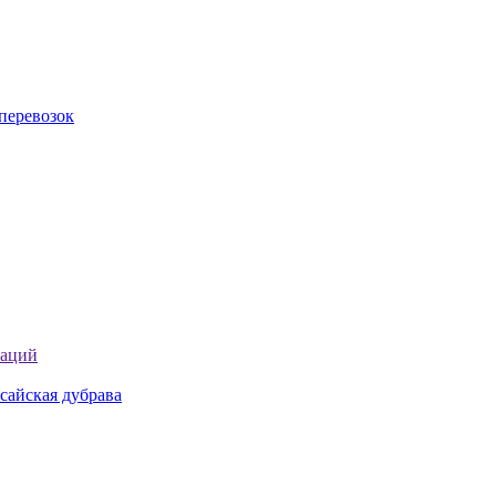
перевозок
таций
сайская дубрава