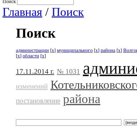
Поиск
Главная
/
Поиск
Поиск
администрации
[
x
]
муниципального
[
x
]
района
[
x
]
Волго
[
x
]
области
[
x
]
админи
17.11.2014 г.
№ 1031
Котельниковског
изменений
района
постановление