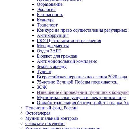
Образование
Экология
Безопасность
Культура
Транспорт
Конкурс на право осуществления регулярных 
Антикоррупция
ГКУ Центр занятости населения
Мои документы
Отдел ЗАГС
Бюджет для граждан
Антимонопольный комплаенс
Земля в аренду
Туризм
Всероссийская перепись населения 2020 года
75-летию Великой Победы посвящается...
ЗОЖ
Извещение о проведении публичных консуль
Муниципальные услуги в электронном виде
Онлайн трансляция благоустройства парка Ак
Пенсионный фонд России
Фотогалерея
Муниципальный контроль
Сельские поселения
Котельниковское городское поселение