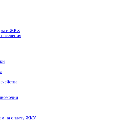
туры и ЖКХ
 населения
ики
м
ачейства
лномочий
нам на оплату ЖКУ