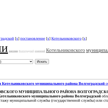
градской
[
x
]
постановление
[
x
]
Котельниковского
[
x
]
ии
Котельниковского
муниципа
внесении
Волгоградской
изменений
и
Котельниковского
муниципального
района
Волгоградской
о
ОВСКОГО
МУНИЦИПАЛЬНОГО
РАЙОНА
ВОЛГОГРАДСК
Котельниковского
муниципального
района
Волгоградской
обл
 стажу муниципальной службы (государственной службы) или ст