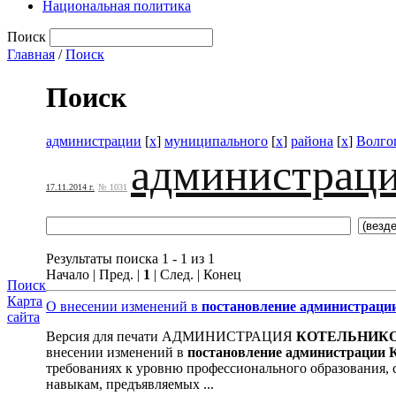
Национальная политика
Поиск
Главная
/
Поиск
Поиск
администрации
[
x
]
муниципального
[
x
]
района
[
x
]
Волго
администрац
17.11.2014 г.
№ 1031
Результаты поиска 1 - 1 из 1
Начало | Пред. |
1
| След. | Конец
Поиск
Карта
О внесении изменений в
постановление
администраци
сайта
Версия для печати АДМИНИСТРАЦИЯ
КОТЕЛЬНИК
внесении изменений в
постановление
администрации
требованиях к уровню профессионального образования,
навыкам, предъявляемых ...