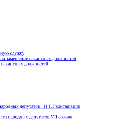
ьную службу
 на замещение вакантных должностей
е вакантных должностей
народных депутатов - Н.Г. Габиташвили
ета народных депутатов VII созыва