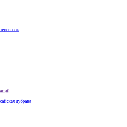
перевозок
таций
сайская дубрава