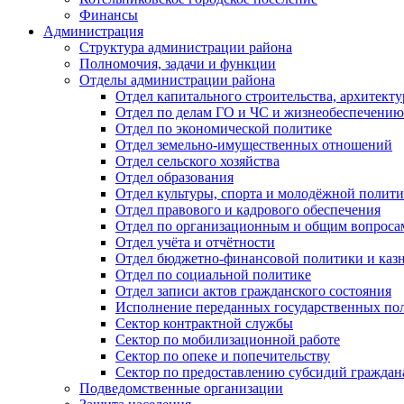
Финансы
Администрация
Структура администрации района
Полномочия, задачи и функции
Отделы администрации района
Отдел капитального строительства, архитек
Отдел по делам ГО и ЧС и жизнеобеспечению
Отдел по экономической политике
Отдел земельно-имущественных отношений
Отдел сельского хозяйства
Отдел образования
Отдел культуры, спорта и молодёжной полит
Отдел правового и кадрового обеспечения
Отдел по организационным и общим вопроса
Отдел учёта и отчётности
Отдел бюджетно-финансовой политики и казн
Отдел по социальной политике
Отдел записи актов гражданского состояния
Исполнение переданных государственных по
Сектор контрактной службы
Сектор по мобилизационной работе
Сектор по опеке и попечительству
Сектор по предоставлению субсидий гражда
Подведомственные организации