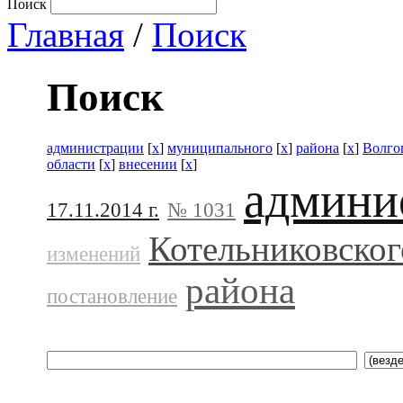
Поиск
Главная
/
Поиск
Поиск
администрации
[
x
]
муниципального
[
x
]
района
[
x
]
Волго
области
[
x
]
внесении
[
x
]
админи
17.11.2014 г.
№ 1031
Котельниковског
изменений
района
постановление