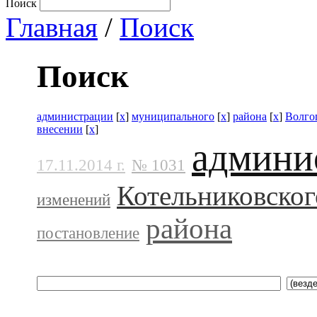
Поиск
Главная
/
Поиск
Поиск
администрации
[
x
]
муниципального
[
x
]
района
[
x
]
Волго
внесении
[
x
]
админи
17.11.2014 г.
№ 1031
Котельниковског
изменений
района
постановление