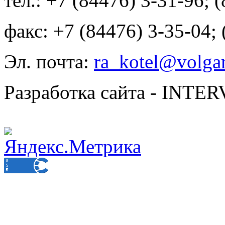
тел.: +7 (84476) 3-31-96; 
факс: +7 (84476) 3-35-04;
Эл. почта:
ra_kotel@volgan
Разработка сайта - INT