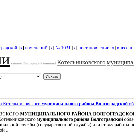
градской
[
x
]
изменений
[
x
]
№ 1031
[
x
]
постановление
[
x
]
внесени
ии
Котельниковского
муниципа
внесении
Волгоградской
изменений
и
Котельниковского
муниципального
района
Волгоградской
об
ОВСКОГО
МУНИЦИПАЛЬНОГО
РАЙОНА
ВОЛГОГРАДСКО
отельниковского
муниципального
района
Волгоградской
облас
ипальной службы (государственной службы) или стажу работы п
й ...