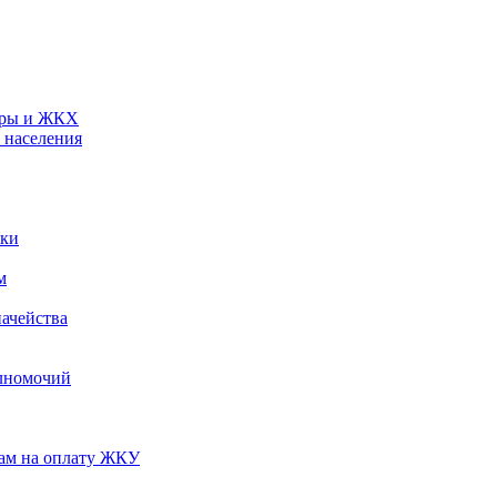
туры и ЖКХ
 населения
ики
м
ачейства
лномочий
нам на оплату ЖКУ