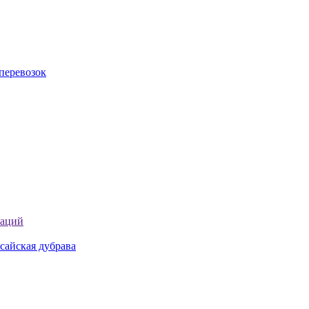
перевозок
таций
сайская дубрава