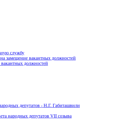
ьную службу
 на замещение вакантных должностей
е вакантных должностей
народных депутатов - Н.Г. Габиташвили
ета народных депутатов VII созыва