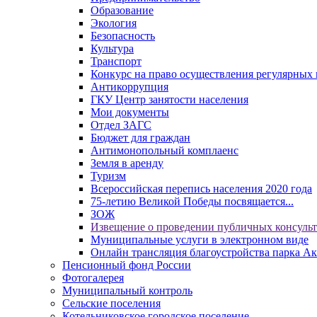
Образование
Экология
Безопасность
Культура
Транспорт
Конкурс на право осуществления регулярных 
Антикоррупция
ГКУ Центр занятости населения
Мои документы
Отдел ЗАГС
Бюджет для граждан
Антимонопольный комплаенс
Земля в аренду
Туризм
Всероссийская перепись населения 2020 года
75-летию Великой Победы посвящается...
ЗОЖ
Извещение о проведении публичных консуль
Муниципальные услуги в электронном виде
Онлайн трансляция благоустройства парка Ак
Пенсионный фонд России
Фотогалерея
Муниципальный контроль
Сельские поселения
Котельниковское городское поселение