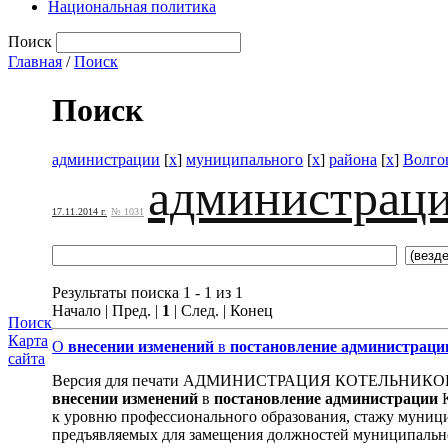
Национальная политика
Поиск
Главная
/
Поиск
Поиск
администрации
[
x
]
муниципального
[
x
]
района
[
x
]
Волго
администрац
17.11.2014 г.
№ 1031
Результаты поиска 1 - 1 из 1
Начало | Пред. |
1
| След. | Конец
Поиск
Карта
О
внесении
изменений
в
постановление
администраци
сайта
Версия для печати АДМИНИСТРАЦИЯ КОТЕЛЬНИК
внесении
изменений
в
постановление
администрации
К
к уровню профессионального образования, стажу муниц
предъявляемых для замещения должностей муниципально