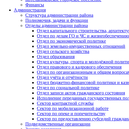
Финансы
Администрация
Структура администрации района
Полномочия, задачи и функции
Отделы администрации района
Отдел капитального строительства, архитек
Отдел по делам ГО и ЧС и жизнеобеспечению
Отдел по экономической политике
Отдел земельно-имущественных отношений
Отдел сельского хозяйства
Отдел образования
Отдел культуры, спорта и молодёжной полит
Отдел правового и кадрового обеспечения
Отдел по организационным и общим вопроса
Отдел учёта и отчётности
Отдел бюджетно-финансовой политики и казн
Отдел по социальной политике
Отдел записи актов гражданского состояния
Исполнение переданных государственных по
Сектор контрактной службы
Сектор по мобилизационной работе
Сектор по опеке и попечительству
Сектор по предоставлению субсидий гражда
Подведомственные организации