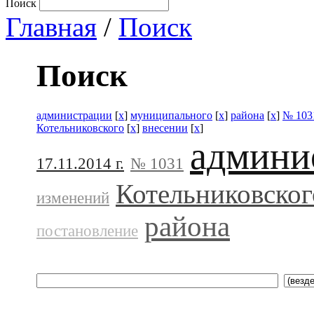
Поиск
Главная
/
Поиск
Поиск
администрации
[
x
]
муниципального
[
x
]
района
[
x
]
№ 103
Котельниковского
[
x
]
внесении
[
x
]
админи
17.11.2014 г.
№ 1031
Котельниковског
изменений
района
постановление