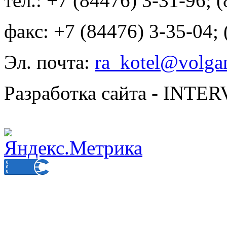
тел.: +7 (84476) 3-31-96; 
факс: +7 (84476) 3-35-04;
Эл. почта:
ra_kotel@volgan
Разработка сайта - INT