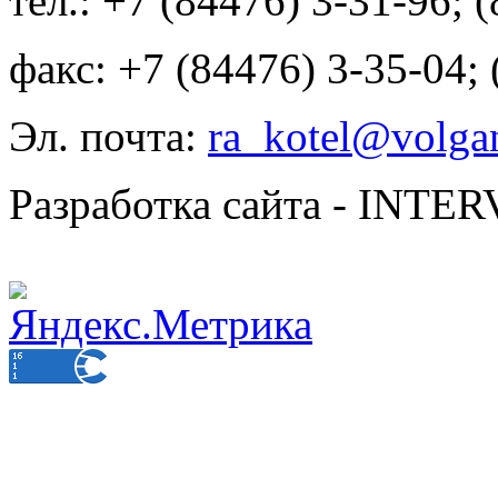
тел.: +7 (84476) 3-31-96; 
факс: +7 (84476) 3-35-04;
Эл. почта:
ra_kotel@volgan
Разработка сайта - INT