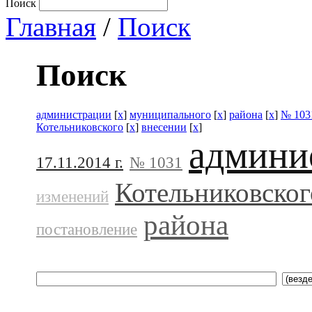
Поиск
Главная
/
Поиск
Поиск
администрации
[
x
]
муниципального
[
x
]
района
[
x
]
№ 103
Котельниковского
[
x
]
внесении
[
x
]
админи
17.11.2014 г.
№ 1031
Котельниковског
изменений
района
постановление