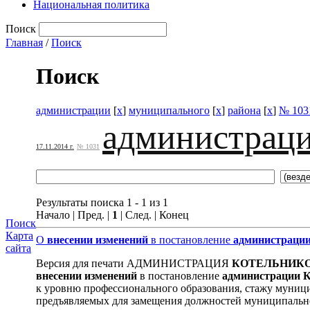
Национальная политика
Поиск
Главная
/
Поиск
Поиск
администрации
[
x
]
муниципального
[
x
]
района
[
x
]
№ 103
администрац
17.11.2014 г.
№ 1031
Результаты поиска 1 - 1 из 1
Начало | Пред. |
1
| След. | Конец
Поиск
Карта
О
внесении
изменений
в постановление
администраци
сайта
Версия для печати АДМИНИСТРАЦИЯ
КОТЕЛЬНИК
внесении
изменений
в постановление
администрации
К
к уровню профессионального образования, стажу муниц
предъявляемых для замещения должностей муниципально