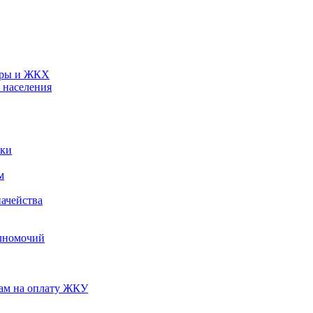
туры и ЖКХ
 населения
ики
м
ачейства
лномочий
нам на оплату ЖКУ