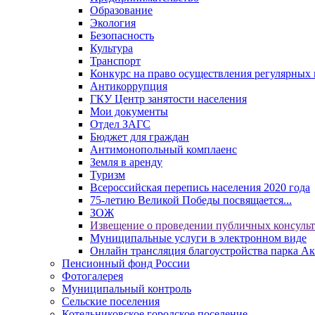
Образование
Экология
Безопасность
Культура
Транспорт
Конкурс на право осуществления регулярных 
Антикоррупция
ГКУ Центр занятости населения
Мои документы
Отдел ЗАГС
Бюджет для граждан
Антимонопольный комплаенс
Земля в аренду
Туризм
Всероссийская перепись населения 2020 года
75-летию Великой Победы посвящается...
ЗОЖ
Извещение о проведении публичных консуль
Муниципальные услуги в электронном виде
Онлайн трансляция благоустройства парка Ак
Пенсионный фонд России
Фотогалерея
Муниципальный контроль
Сельские поселения
Котельниковское городское поселение