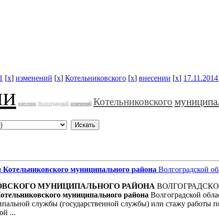
1
[
x
]
изменений
[
x
]
Котельниковского
[
x
]
внесении
[
x
]
17.11.2014 
ии
Котельниковского
муниципа
внесении
Волгоградской
изменений
и
Котельниковского
муниципального
района
Волгоградской об
ОВСКОГО
МУНИЦИПАЛЬНОГО
РАЙОНА
ВОЛГОГРАДСКОЙ 
отельниковского
муниципального
района
Волгоградской обла
ипальной службы (государственной службы) или стажу работы п
й ...