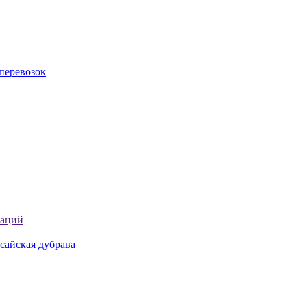
перевозок
таций
сайская дубрава