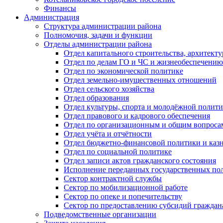
Финансы
Администрация
Структура администрации района
Полномочия, задачи и функции
Отделы администрации района
Отдел капитального строительства, архитек
Отдел по делам ГО и ЧС и жизнеобеспечению
Отдел по экономической политике
Отдел земельно-имущественных отношений
Отдел сельского хозяйства
Отдел образования
Отдел культуры, спорта и молодёжной полит
Отдел правового и кадрового обеспечения
Отдел по организационным и общим вопроса
Отдел учёта и отчётности
Отдел бюджетно-финансовой политики и казн
Отдел по социальной политике
Отдел записи актов гражданского состояния
Исполнение переданных государственных по
Сектор контрактной службы
Сектор по мобилизационной работе
Сектор по опеке и попечительству
Сектор по предоставлению субсидий гражда
Подведомственные организации