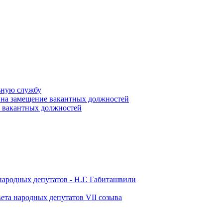
ьную службу
 на замещение вакантных должностей
е вакантных должностей
народных депутатов - Н.Г. Габиташвили
ета народных депутатов VII созыва