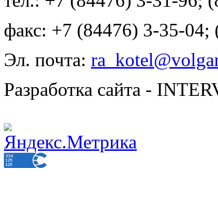
тел.: +7 (84476) 3-31-96; 
факс: +7 (84476) 3-35-04;
Эл. почта:
ra_kotel@volgan
Разработка сайта - INT