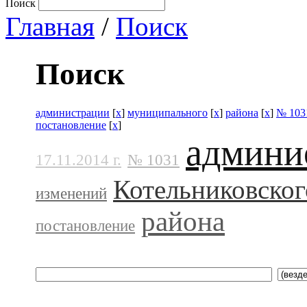
Поиск
Главная
/
Поиск
Поиск
администрации
[
x
]
муниципального
[
x
]
района
[
x
]
№ 103
постановление
[
x
]
админи
17.11.2014 г.
№ 1031
Котельниковског
изменений
района
постановление