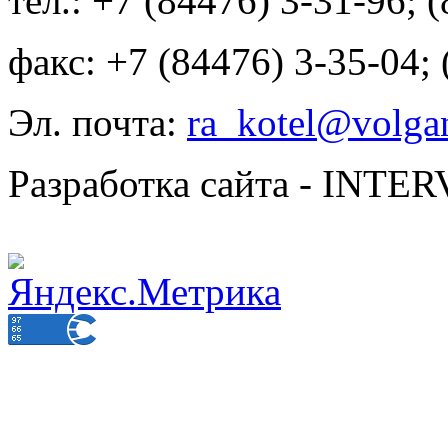
тел.: +7 (84476) 3-31-96; 
факс: +7 (84476) 3-35-04;
Эл. почта:
ra_kotel@volgan
Разработка сайта - INT