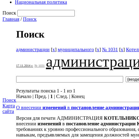
Национальная политика
Поиск
Главная
/
Поиск
Поиск
администрации
[
x
]
муниципального
[
x
]
№ 1031
[
x
]
Котел
администрац
17.11.2014 г.
№ 1031
Результаты поиска 1 - 1 из 1
Начало | Пред. |
1
| След. | Конец
Поиск
Карта
О внесении
изменений
в
постановление
администраци
сайта
Версия для печати АДМИНИСТРАЦИЯ
КОТЕЛЬНИК
внесении
изменений
в
постановление
администрации
требованиях к уровню профессионального образования,
навыкам, предъявляемых для замещения должностей мун