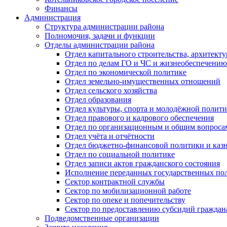
Финансы
Администрация
Структура администрации района
Полномочия, задачи и функции
Отделы администрации района
Отдел капитального строительства, архитек
Отдел по делам ГО и ЧС и жизнеобеспечению
Отдел по экономической политике
Отдел земельно-имущественных отношений
Отдел сельского хозяйства
Отдел образования
Отдел культуры, спорта и молодёжной полит
Отдел правового и кадрового обеспечения
Отдел по организационным и общим вопроса
Отдел учёта и отчётности
Отдел бюджетно-финансовой политики и казн
Отдел по социальной политике
Отдел записи актов гражданского состояния
Исполнение переданных государственных по
Сектор контрактной службы
Сектор по мобилизационной работе
Сектор по опеке и попечительству
Сектор по предоставлению субсидий гражда
Подведомственные организации