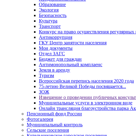
Образование
Экология
Безопасность
Культура
Транспорт
Конкурс на право осуществления регулярных 
Антикоррупция
ГКУ Центр занятости населения
Мои документы
Отдел ЗАГС
Бюджет для граждан
Антимонопольный комплаенс
Земля в аренду
Туризм
Всероссийская перепись населения 2020 года
75-летию Великой Победы посвящается...
ЗОЖ
Извещение о проведении публичных консуль
Муниципальные услуги в электронном виде
Онлайн трансляция благоустройства парка Ак
Пенсионный фонд России
Фотогалерея
Муниципальный контроль
Сельские поселения
Котельниковское городское поселение