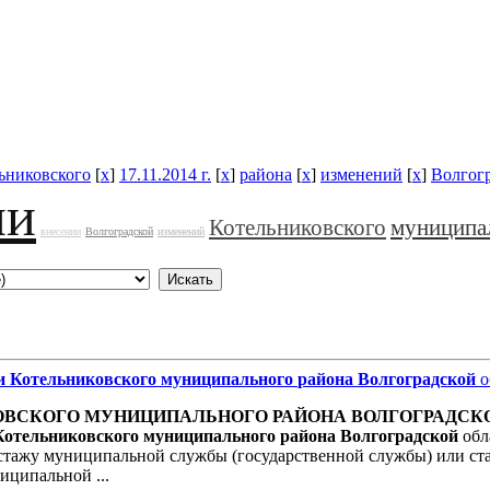
ьниковского
[
x
]
17.11.2014 г.
[
x
]
района
[
x
]
изменений
[
x
]
Волгог
ии
Котельниковского
муниципа
внесении
Волгоградской
изменений
и
Котельниковского
муниципального
района
Волгоградской
о
ОВСКОГО
МУНИЦИПАЛЬНОГО
РАЙОНА
ВОЛГОГРАДСК
Котельниковского
муниципального
района
Волгоградской
обл
 стажу муниципальной службы (государственной службы) или ст
иципальной ...