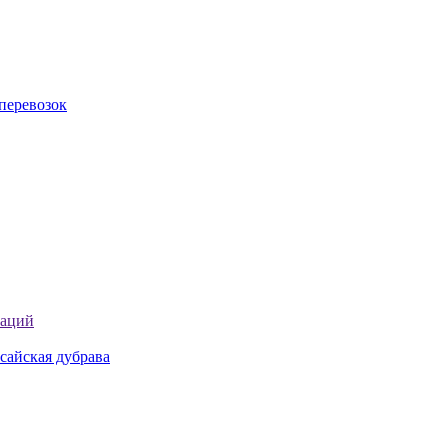
перевозок
таций
сайская дубрава