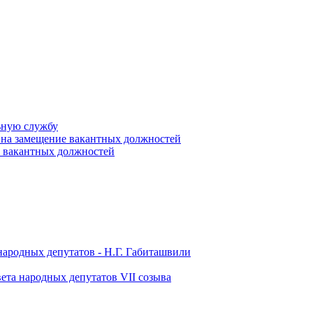
ьную службу
 на замещение вакантных должностей
е вакантных должностей
народных депутатов - Н.Г. Габиташвили
ета народных депутатов VII созыва