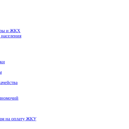
туры и ЖКХ
 населения
ики
м
ачейства
лномочий
нам на оплату ЖКУ