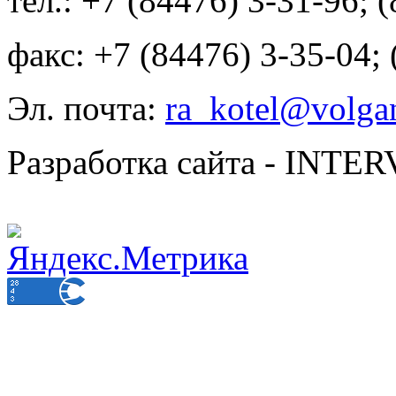
тел.: +7 (84476) 3-31-96; 
факс: +7 (84476) 3-35-04;
Эл. почта:
ra_kotel@volgan
Разработка сайта - INT