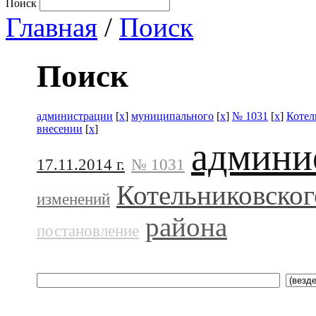
Поиск
Главная
/
Поиск
Поиск
администрации
[
x
]
муниципального
[
x
]
№ 1031
[
x
]
Котел
внесении
[
x
]
админи
17.11.2014 г.
№ 1031
Котельниковског
изменений
района
постановление