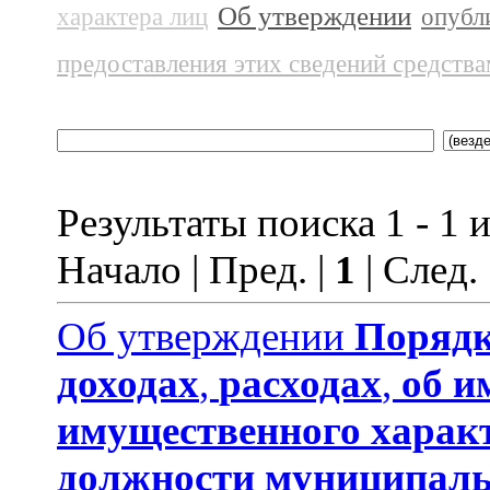
Об утверждении
характера лиц
опубл
предоставления этих сведений средств
Результаты поиска 1 - 1 и
Начало | Пред. |
1
| След.
Об утверждении
Порядк
доходах
,
расходах
,
об и
имущественного харак
должности муниципаль