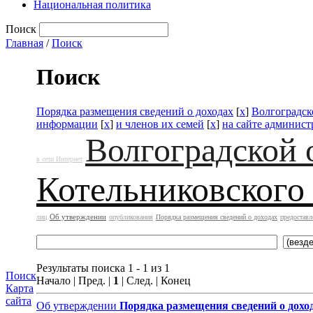
Национальная политика
Поиск
Главная
/
Поиск
Поиск
Порядка размещения сведений о доходах
[
x
]
Волгоградск
информации
[
x
]
и членов их семей
[
x
]
на сайте админис
Волгоградской 
в сети Интернет
Котельниковского
Об утверждении
лиц
опубликования
Порядка размещения сведений о доходах
предоставл
Результаты поиска 1 - 1 из 1
Поиск
Начало | Пред. |
1
| След. | Конец
Карта
сайта
Об утверждении
Порядка размещения сведений о дохо