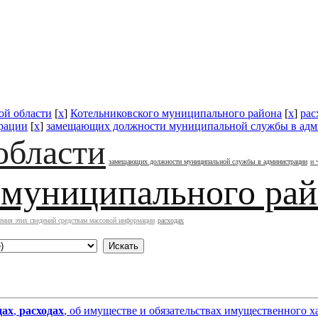
ой области
[
x
]
Котельниковского муниципального района
[
x
]
рас
трации
[
x
]
замещающих должности муниципальной службы в ад
области
замещающих должности муниципальной службы в администрации
и 
 муниципального ра
ения этих сведений средствам массовой информации
расходах
дах
,
расходах
, об имуществе и обязательствах имущественного х