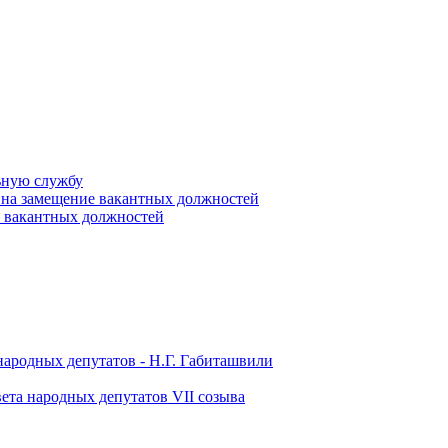
ьную службу
 на замещение вакантных должностей
е вакантных должностей
народных депутатов - Н.Г. Габиташвили
ета народных депутатов VII созыва