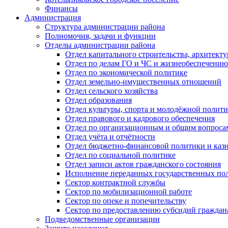
Финансы
Администрация
Структура администрации района
Полномочия, задачи и функции
Отделы администрации района
Отдел капитального строительства, архитек
Отдел по делам ГО и ЧС и жизнеобеспечению
Отдел по экономической политике
Отдел земельно-имущественных отношений
Отдел сельского хозяйства
Отдел образования
Отдел культуры, спорта и молодёжной полит
Отдел правового и кадрового обеспечения
Отдел по организационным и общим вопроса
Отдел учёта и отчётности
Отдел бюджетно-финансовой политики и казн
Отдел по социальной политике
Отдел записи актов гражданского состояния
Исполнение переданных государственных по
Сектор контрактной службы
Сектор по мобилизационной работе
Сектор по опеке и попечительству
Сектор по предоставлению субсидий гражда
Подведомственные организации