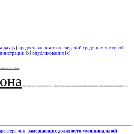
ходах
[
x
]
предоставления этих сведений средствам массовой
министрации
[
x
]
опубликования
[
x
]
членов их семей
йона
на сайте администрации
об имуществе и обязательствах имущественного характера
арактера лиц,
замещающих должности муниципальной