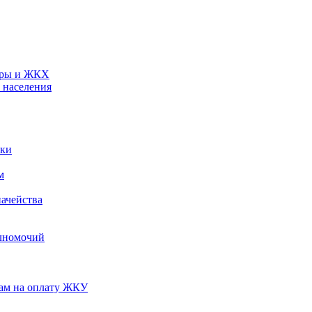
туры и ЖКХ
 населения
ики
м
ачейства
лномочий
нам на оплату ЖКУ