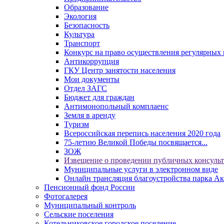
Образование
Экология
Безопасность
Культура
Транспорт
Конкурс на право осуществления регулярных 
Антикоррупция
ГКУ Центр занятости населения
Мои документы
Отдел ЗАГС
Бюджет для граждан
Антимонопольный комплаенс
Земля в аренду
Туризм
Всероссийская перепись населения 2020 года
75-летию Великой Победы посвящается...
ЗОЖ
Извещение о проведении публичных консуль
Муниципальные услуги в электронном виде
Онлайн трансляция благоустройства парка Ак
Пенсионный фонд России
Фотогалерея
Муниципальный контроль
Сельские поселения
Котельниковское городское поселение