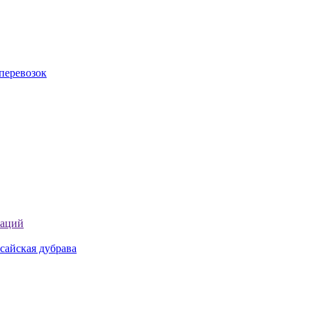
перевозок
таций
сайская дубрава